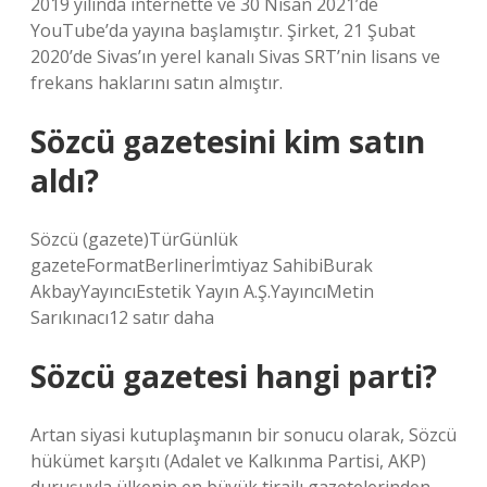
2019 yılında internette ve 30 Nisan 2021’de
YouTube’da yayına başlamıştır. Şirket, 21 Şubat
2020’de Sivas’ın yerel kanalı Sivas SRT’nin lisans ve
frekans haklarını satın almıştır.
Sözcü gazetesini kim satın
aldı?
Sözcü (gazete)TürGünlük
gazeteFormatBerlinerİmtiyaz SahibiBurak
AkbayYayıncıEstetik Yayın A.Ş.YayıncıMetin
Sarıkınacı12 satır daha
Sözcü gazetesi hangi parti?
Artan siyasi kutuplaşmanın bir sonucu olarak, Sözcü
hükümet karşıtı (Adalet ve Kalkınma Partisi, AKP)