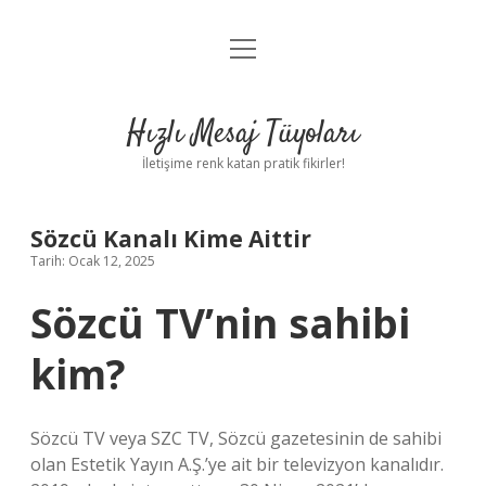
menüyü
Anasayfa
aç
Gizlilik Politikası
Hızlı Mesaj Tüyoları
Yasal Uyarı
İletişime renk katan pratik fikirler!
Hakkımızda
Sözcü Kanalı Kime Aittir
Tarih: Ocak 12, 2025
Sözcü TV’nin sahibi
kim?
Sözcü TV veya SZC TV, Sözcü gazetesinin de sahibi
olan Estetik Yayın A.Ş.’ye ait bir televizyon kanalıdır.