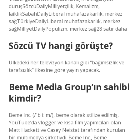
duruşSözcüDailyMilliyetçilik, Kemalizm,
laiklikSabahDailyLiberal muhafazakarlık, merkez
sağTürkiyeDailyLiberal muhafazakarlık, merkez
sağMilliyetDailyPopülizm, merkez sağ28 satır daha
Sözcü TV hangi görüşte?
Ülkedeki her televizyon kanalı gibi “bağımsızlık ve
tarafsızlık” ilkesine göre yayın yapacak.
Beme Media Group’ın sahibi
kimdir?
Beme Inc. (/ˈb iː m/), beme olarak stilize edilmiş,
YouTube’da vlogger ve kısa film yapımcıları olan
Matt Hackett ve Casey Neistat tarafından kurulan
bir multimedya şirketiydi. Beme Inc., Beme