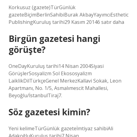
Korkusuz (gazete)TürGünlük
gazeteBiçimBerlinSahibiBurak AkbayYayımcıEsthetic
PublishingKuruluş tarihi29 Kasım 20146 satır daha
Birgün gazetesi hangi
görüşte?
OneDayKuruluş tarihi14 Nisan 2004Siyasi
GörüşlerSosyalizm Sol Ekososyalizm
LaiklikDilTürkçeGenel MerkezKallavi Sokak, Leon
Apartmanı, No. 1/5, Asmalımescit Mahallesi,
Beyoğlu/İstanbulTiraj7.
Söz gazetesi kimin?
Yeni kelimeTürGünlük gazeteİmtiyaz sahibiAli
AdakoğluKuruluş tarihi7 Nisan