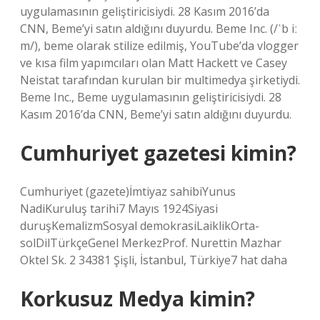
uygulamasının geliştiricisiydi. 28 Kasım 2016’da
CNN, Beme’yi satın aldığını duyurdu. Beme Inc. (/ˈb iː
m/), beme olarak stilize edilmiş, YouTube’da vlogger
ve kısa film yapımcıları olan Matt Hackett ve Casey
Neistat tarafından kurulan bir multimedya şirketiydi.
Beme Inc., Beme uygulamasının geliştiricisiydi. 28
Kasım 2016’da CNN, Beme’yi satın aldığını duyurdu.
Cumhuriyet gazetesi kimin?
Cumhuriyet (gazete)İmtiyaz sahibiYunus
NadiKuruluş tarihi7 Mayıs 1924Siyasi
duruşKemalizmSosyal demokrasiLaiklikOrta-
solDilTürkçeGenel MerkezProf. Nurettin Mazhar
Oktel Sk. 2 34381 Şişli, İstanbul, Türkiye7 hat daha
Korkusuz Medya kimin?