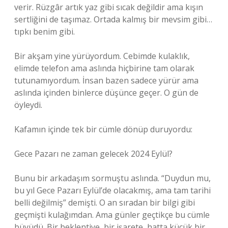
verir. Rüzgâr artık yaz gibi sıcak değildir ama kışın
sertliğini de taşımaz. Ortada kalmış bir mevsim gibi…
tıpkı benim gibi.
Bir akşam yine yürüyordum. Cebimde kulaklık,
elimde telefon ama aslında hiçbirine tam olarak
tutunamıyordum. İnsan bazen sadece yürür ama
aslında içinden binlerce düşünce geçer. O gün de
öyleydi.
Kafamın içinde tek bir cümle dönüp duruyordu:
Gece Pazarı ne zaman gelecek 2024 Eylül?
Bunu bir arkadaşım sormuştu aslında. “Duydun mu,
bu yıl Gece Pazarı Eylül’de olacakmış, ama tam tarihi
belli değilmiş” demişti. O an sıradan bir bilgi gibi
geçmişti kulağımdan. Ama günler geçtikçe bu cümle
büyüdü. Bir beklentiye, bir işarete, hatta küçük bir