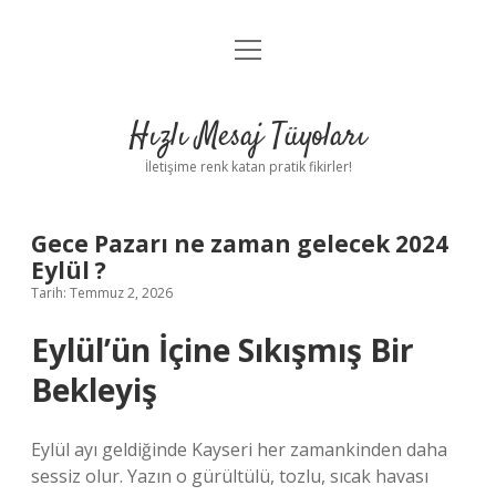
menüyü
Anasayfa
aç
Gizlilik Politikası
Hızlı Mesaj Tüyoları
Yasal Uyarı
İletişime renk katan pratik fikirler!
Hakkımızda
Gece Pazarı ne zaman gelecek 2024
Eylül ?
Tarih: Temmuz 2, 2026
Eylül’ün İçine Sıkışmış Bir
Bekleyiş
Eylül ayı geldiğinde Kayseri her zamankinden daha
sessiz olur. Yazın o gürültülü, tozlu, sıcak havası