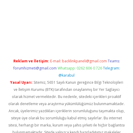
xper güncel
Reklam ve İletişim:
E-mail:
backlinkpaneli@gmail.com
Teams:
forumhizmeti@gmail.com
Whatsapp: 0262 606 0 726
Telegram:
@karabul
Yasal Uyarı:
Sitemiz, 5651 Sayılı Kanun gereğince Bilgi Teknolojileri
ve İletişim Kurumu (BTK) tarafından onaylanmış bir Yer Sağlayıcı
olarak hizmet vermektedir. Bu nedenle, sitedeki içerikleri proaktif
olarak denetleme veya araştırma yükümlülüğümüz bulunmamaktadır.
Ancak, üyelerimiz yazdıkları içeriklerin sorumluluğunu taşımakta olup,
siteye üye olarak bu sorumluluğu kabul etmiş sayılırlar. Bu internet
sitesi, herhangi bir marka, kurum veya şahıs şirketi ile hiçbir bağlantısı
bulunmamaktadır. Sitede yalnızca kendi hazırladığımız makaleler