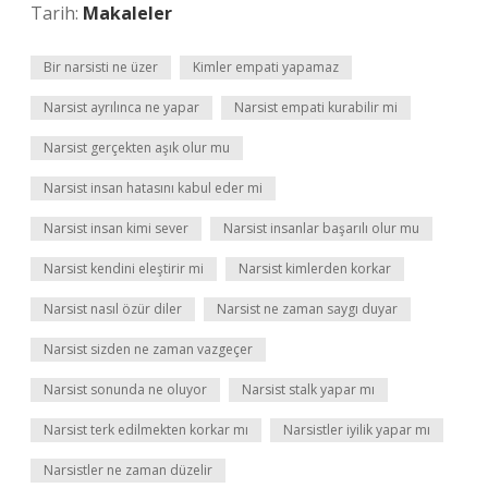
Tarih:
Makaleler
Bir narsisti ne üzer
Kimler empati yapamaz
Narsist ayrılınca ne yapar
Narsist empati kurabilir mi
Narsist gerçekten aşık olur mu
Narsist insan hatasını kabul eder mi
Narsist insan kimi sever
Narsist insanlar başarılı olur mu
Narsist kendini eleştirir mi
Narsist kimlerden korkar
Narsist nasıl özür diler
Narsist ne zaman saygı duyar
Narsist sizden ne zaman vazgeçer
Narsist sonunda ne oluyor
Narsist stalk yapar mı
Narsist terk edilmekten korkar mı
Narsistler iyilik yapar mı
Narsistler ne zaman düzelir