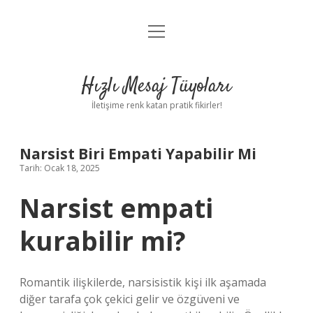
menüyü
Anasayfa
aç
Gizlilik Politikası
Hızlı Mesaj Tüyoları
Yasal Uyarı
İletişime renk katan pratik fikirler!
Hakkımızda
Narsist Biri Empati Yapabilir Mi
Tarih: Ocak 18, 2025
Narsist empati
kurabilir mi?
Romantik ilişkilerde, narsisistik kişi ilk aşamada
diğer tarafa çok çekici gelir ve özgüveni ve