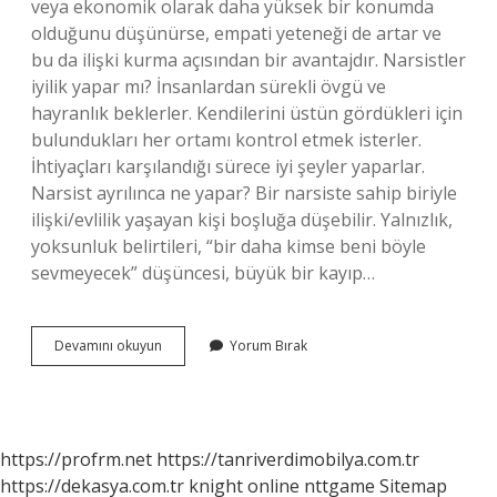
veya ekonomik olarak daha yüksek bir konumda
olduğunu düşünürse, empati yeteneği de artar ve
bu da ilişki kurma açısından bir avantajdır. Narsistler
iyilik yapar mı? İnsanlardan sürekli övgü ve
hayranlık beklerler. Kendilerini üstün gördükleri için
bulundukları her ortamı kontrol etmek isterler.
İhtiyaçları karşılandığı sürece iyi şeyler yaparlar.
Narsist ayrılınca ne yapar? Bir narsiste sahip biriyle
ilişki/evlilik yaşayan kişi boşluğa düşebilir. Yalnızlık,
yoksunluk belirtileri, “bir daha kimse beni böyle
sevmeyecek” düşüncesi, büyük bir kayıp…
Narsist
Devamını okuyun
Yorum Bırak
Biri
Empati
Yapabilir
Mi
https://profrm.net
https://tanriverdimobilya.com.tr
https://dekasya.com.tr
knight online
nttgame
Sitemap