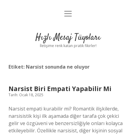
menüyü
Anasayfa
aç
Gizlilik Politikası
Hızlı Mesaj Tüyoları
Yasal Uyarı
İletişime renk katan pratik fikirler!
Hakkımızda
Etiket:
Narsist sonunda ne oluyor
Narsist Biri Empati Yapabilir Mi
Tarih: Ocak 18, 2025
Narsist empati kurabilir mi? Romantik ilişkilerde,
narsisistik kişi ilk aşamada diğer tarafa çok çekici
gelir ve özgüveni ve benzersizliğiyle onları kolayca
etkileyebilir. Özellikle narsisist, diğer kişinin sosyal