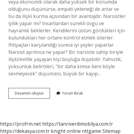
veya ekonomik olarak daha yüksek bir konumda
olduğunu düşünürse, empati yeteneği de artar ve
bu da ilişki kurma açısından bir avantajdır. Narsistler
iyilik yapar mı? İnsanlardan sürekli övgü ve
hayranlık beklerler. Kendilerini üstün gördükleri için
bulundukları her ortamı kontrol etmek isterler.
İhtiyaçları karşılandığı sürece iyi şeyler yaparlar.
Narsist ayrılınca ne yapar? Bir narsiste sahip biriyle
ilişki/evlilik yaşayan kişi boşluğa düşebilir. Yalnızlık,
yoksunluk belirtileri, “bir daha kimse beni böyle
sevmeyecek” düşüncesi, büyük bir kayıp…
Narsist
Devamını okuyun
Yorum Bırak
Biri
Empati
Yapabilir
Mi
https://profrm.net
https://tanriverdimobilya.com.tr
https://dekasya.com.tr
knight online
nttgame
Sitemap