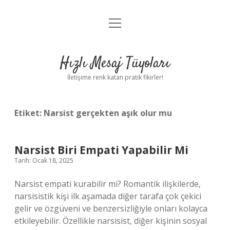
menüyü
Anasayfa
aç
Gizlilik Politikası
Hızlı Mesaj Tüyoları
Yasal Uyarı
İletişime renk katan pratik fikirler!
Hakkımızda
Etiket:
Narsist gerçekten aşık olur mu
Narsist Biri Empati Yapabilir Mi
Tarih: Ocak 18, 2025
Narsist empati kurabilir mi? Romantik ilişkilerde,
narsisistik kişi ilk aşamada diğer tarafa çok çekici
gelir ve özgüveni ve benzersizliğiyle onları kolayca
etkileyebilir. Özellikle narsisist, diğer kişinin sosyal