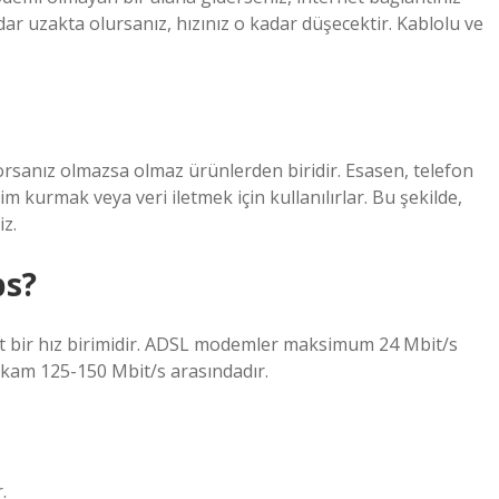
ar uzakta olursanız, hızınız o kadar düşecektir. Kablolu ve
orsanız olmazsa olmaz ürünlerden biridir. Esasen, telefon
im kurmak veya veri iletmek için kullanılırlar. Bu şekilde,
iz.
ps?
art bir hız birimidir. ADSL modemler maksimum 24 Mbit/s
akam 125-150 Mbit/s arasındadır.
.