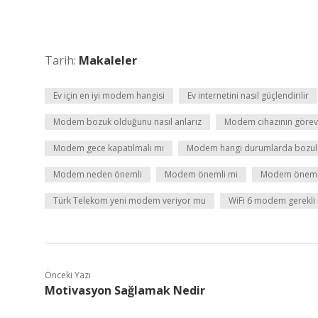
Tarih:
Makaleler
Ev için en iyi modem hangisi
Ev internetini nasıl güçlendirilir
Modem bozuk olduğunu nasıl anlarız
Modem cihazının görevi
Modem gece kapatılmalı mı
Modem hangi durumlarda bozul
Modem neden önemli
Modem önemli mi
Modem önemli
Türk Telekom yeni modem veriyor mu
WiFi 6 modem gerekli
Önceki Yazı
Motivasyon Sağlamak Nedir