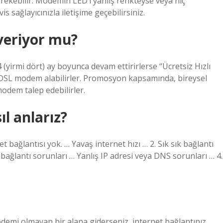
rekebilir. Modemin LED’i yanlış renkteyse veya hiç
s sağlayıcınızla iletişime geçebilirsiniz.
veriyor mu?
 (yirmi dört) ay boyunca devam ettirirlerse “Ücretsiz Hızlı
DSL modem alabilirler. Promosyon kapsamında, bireysel
modem talep edebilirler.
l anlarız?
et bağlantısı yok. … Yavaş internet hızı … 2. Sık sık bağlantı
bağlantı sorunları … Yanlış IP adresi veya DNS sorunları … 4.
i olmayan bir alana giderseniz, internet bağlantınız