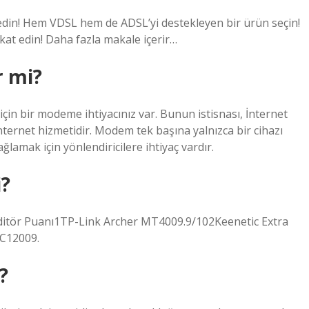
edin! Hem VDSL hem de ADSL’yi destekleyen bir ürün seçin!
at edin! Daha fazla makale içerir…
 mi?
için bir modeme ihtiyacınız var. Bunun istisnası, İnternet
İnternet hizmetidir. Modem tek başına yalnızca bir cihazı
ağlamak için yönlendiricilere ihtiyaç vardır.
i?
ditör Puanı1TP-Link Archer MT4009.9/102Keenetic Extra
C12009.
?