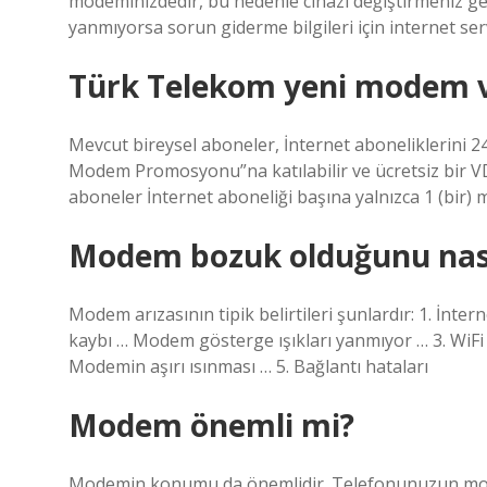
modeminizdedir, bu nedenle cihazı değiştirmeniz ge
yanmıyorsa sorun giderme bilgileri için internet servi
Türk Telekom yeni modem 
Mevcut bireysel aboneler, İnternet aboneliklerini 24
Modem Promosyonu”na katılabilir ve ücretsiz bir V
aboneler İnternet aboneliği başına yalnızca 1 (bir) 
Modem bozuk olduğunu nası
Modem arızasının tipik belirtileri şunlardır: 1. İntern
kaybı … Modem gösterge ışıkları yanmıyor … 3. WiFi 
Modemin aşırı ısınması … 5. Bağlantı hataları
Modem önemli mi?
Modemin konumu da önemlidir. Telefonunuzun modem