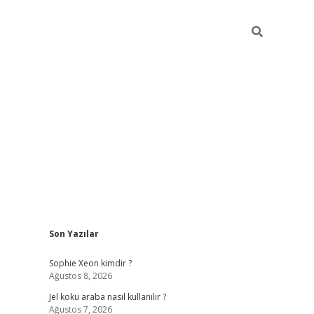
Sidebar
Son Yazılar
betexper güncel
Sophie Xeon kimdir ?
Ağustos 8, 2026
Jel koku araba nasıl kullanılır ?
Ağustos 7, 2026