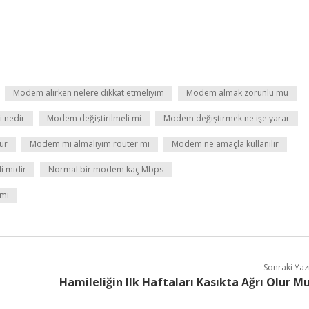
Modem alırken nelere dikkat etmeliyim
Modem almak zorunlu mu
 nedir
Modem değiştirilmeli mi
Modem değiştirmek ne işe yarar
ur
Modem mi almalıyım router mi
Modem ne amaçla kullanılır
 midir
Normal bir modem kaç Mbps
 mi
Sonraki Yaz
Hamileliğin Ilk Haftaları Kasıkta Ağrı Olur M