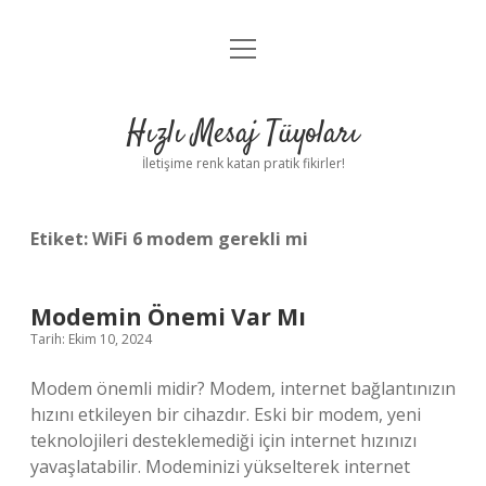
menüyü
Anasayfa
aç
Gizlilik Politikası
Hızlı Mesaj Tüyoları
Yasal Uyarı
İletişime renk katan pratik fikirler!
Hakkımızda
Etiket:
WiFi 6 modem gerekli mi
Modemin Önemi Var Mı
Tarih: Ekim 10, 2024
Modem önemli midir? Modem, internet bağlantınızın
hızını etkileyen bir cihazdır. Eski bir modem, yeni
teknolojileri desteklemediği için internet hızınızı
yavaşlatabilir. Modeminizi yükselterek internet