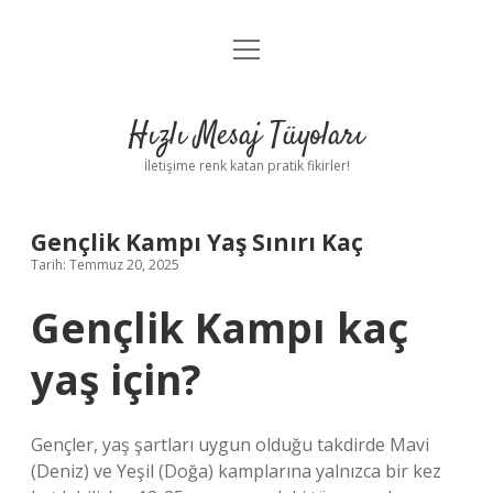
menüyü
Anasayfa
aç
Gizlilik Politikası
Hızlı Mesaj Tüyoları
Yasal Uyarı
İletişime renk katan pratik fikirler!
Hakkımızda
Gençlik Kampı Yaş Sınırı Kaç
Tarih: Temmuz 20, 2025
Gençlik Kampı kaç
yaş için?
Gençler, yaş şartları uygun olduğu takdirde Mavi
(Deniz) ve Yeşil (Doğa) kamplarına yalnızca bir kez