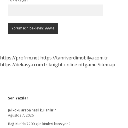
10 - 4 kaçtır?
*
https://profrm.net
https://tanriverdimobilya.com.tr
https://dekasya.com.tr
knight online
nttgame
Sitemap
Sidebar
Son Yazılar
Jel koku araba nasıl kullanılır ?
Ağustos 7, 2026
Bağ-Kur’da 7200 gün kimleri kapsıyor ?