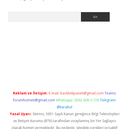
Arama
betexper güncel
Reklam ve İletişim:
E-mail:
backlinkpaneli@gmail.com
Teams:
forumhizmeti@gmail.com
Whatsapp: 0262 606 0 726
Telegram:
@karabul
Yasal Uyarı:
Sitemiz, 5651 Sayılı Kanun gereğince Bilgi Teknolojileri
ve İletişim Kurumu (BTK) tarafından onaylanmış bir Yer Sağlayıcı
olarak hizmet vermektedir. Bu nedenle, sitedeki içerikleri proaktif