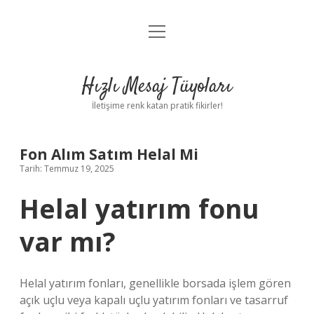
menüyü
Anasayfa
aç
Gizlilik Politikası
Hızlı Mesaj Tüyoları
Yasal Uyarı
İletişime renk katan pratik fikirler!
Hakkımızda
Fon Alım Satım Helal Mi
Tarih: Temmuz 19, 2025
Helal yatırım fonu
var mı?
Helal yatırım fonları, genellikle borsada işlem gören
açık uçlu veya kapalı uçlu yatırım fonları ve tasarruf