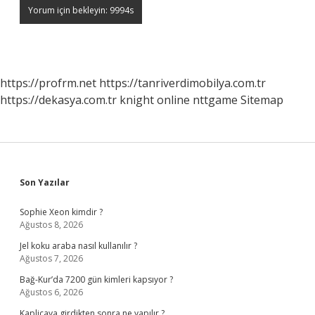
https://profrm.net
https://tanriverdimobilya.com.tr
https://dekasya.com.tr
knight online
nttgame
Sitemap
Sidebar
Son Yazılar
Sophie Xeon kimdir ?
Ağustos 8, 2026
Jel koku araba nasıl kullanılır ?
Ağustos 7, 2026
Bağ-Kur’da 7200 gün kimleri kapsıyor ?
Ağustos 6, 2026
Kaplicaya girdikten sonra ne yapılır ?