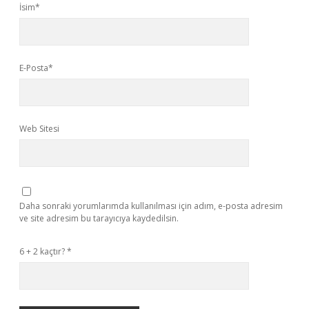
İsim*
E-Posta*
Web Sitesi
Daha sonraki yorumlarımda kullanılması için adım, e-posta adresim
ve site adresim bu tarayıcıya kaydedilsin.
6 + 2 kaçtır?
*