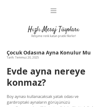
menüyü
Anasayfa
aç
Gizlilik Politikası
Hızlı Mesaj Tüyoları
Yasal Uyarı
İletişime renk katan pratik fikirler!
Hakkımızda
Çocuk Odasına Ayna Konulur Mu
Tarih: Temmuz 20, 2025
Evde ayna nereye
konmaz?
Boy aynası kullanacaksak yatak odası ve
gardıroptaki aynaların görüşünüzü