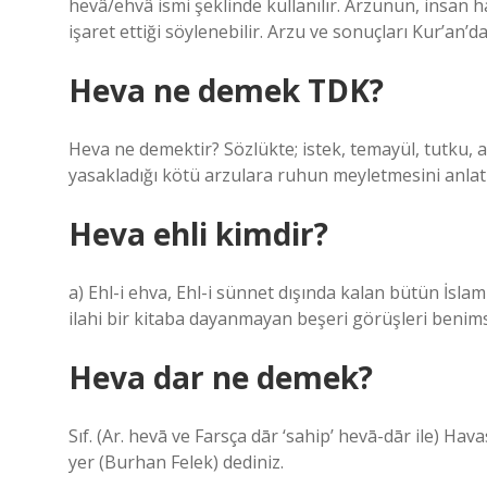
hevâ/ehvâ ismi şeklinde kullanılır. Arzunun, insan 
işaret ettiği söylenebilir. Arzu ve sonuçları Kur’an’da
Heva ne demek TDK?
Heva ne demektir? Sözlükte; istek, temayül, tutku, a
yasakladığı kötü arzulara ruhun meyletmesini anlatma
Heva ehli kimdir?
a) Ehl-i ehva, Ehl-i sünnet dışında kalan bütün İsla
ilahi bir kitaba dayanmayan beşeri görüşleri benims
Heva dar ne demek?
Sıf. (Ar. hevā ve Farsça dār ‘sahip’ hevā-dār ile) Hava
yer (Burhan Felek) dediniz.