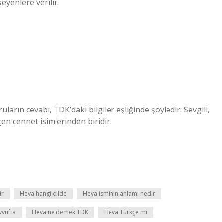
eyenlere verilir.
arın cevabı, TDK’daki bilgiler eşliğinde şöyledir: Sevgili,
en cennet isimlerinden biridir.
ir
Heva hangi dilde
Heva isminin anlamı nedir
vvufta
Heva ne demek TDK
Heva Türkçe mi