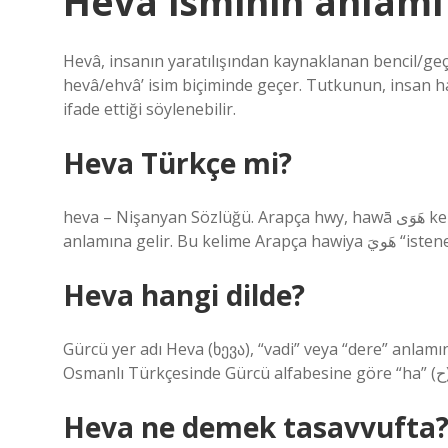
Heva isminin anlamı
Hevâ, insanın yaratılışından kaynaklanan bencil/geçi
hevâ/ehvâ’ isim biçiminde geçer. Tutkunun, insan 
ifade ettiği söylenebilir.
Heva Türkçe mi?
heva – Nişanyan Sözlüğü. Arapça hwy, hawā هَوَى kelimesinden ödünç alınmış bir kelimedir ve “coşku, arzu”
anlamına gelir.
Heva hangi dilde?
Gürcü yer adı Heva (ხევა), “vadi” veya “dere” anlamı
Heva ne demek tasavvufta