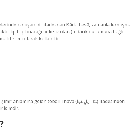
melerinden oluşan bir ifade olan Bâd-ı hevâ, zamanla konuşm
iktirilip toplanacağı belirsiz olan (tedarik durumuna bağlı
mali terimi olarak kullanıldı.
len tebdil-i hava (تَبْد۪يلِ هَوَا) ifadesinden
r isimdir.
?