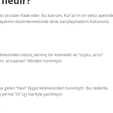
 nedir?
ci arzuları ifade eder. Bu kavram, Kur’an’ın on sekiz ayetind
hayatının düzenlenmesinde dinle karşılaşmaların bütününü
 Bu kelime Arapça hawiya هَويَ “istenen, arzulanan” fiilinden türemiştir.
na gelen “hevi” (ხევი) kelimesinden türemiştir. Bu nedenle,
Osmanlı Türkçesinde Gürcü alfabesine göre “ha” (ح) yerine “hı” (خ) harfiyle yazılmıştır.
?