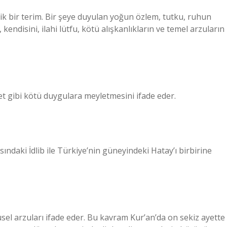
stik bir terim. Bir şeye duyulan yoğun özlem, tutku, ruhun
 kendisini, ilahi lütfu, kötü alışkanlıkların ve temel arzuların
et gibi kötü duygulara meyletmesini ifade eder.
ındaki İdlib ile Türkiye’nin güneyindeki Hatay’ı birbirine
el arzuları ifade eder. Bu kavram Kur’an’da on sekiz ayette