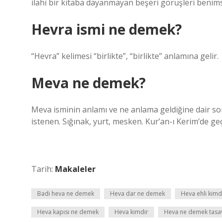
ilahi bir kitaba dayanmayan beşeri görüşleri benims
Hevra ismi ne demek?
“Hevra” kelimesi “birlikte”, “birlikte” anlamına gelir.
Meva ne demek?
Meva isminin anlamı ve ne anlama geldiğine dair sorul
istenen. Sığınak, yurt, mesken. Kur’an-ı Kerim’de geç
Tarih:
Makaleler
Badi heva ne demek
Heva dar ne demek
Heva ehli kimd
Heva kapısı ne demek
Heva kimdir
Heva ne demek tasa