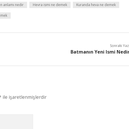
in anlamı nedir
Hevra ismi ne demek
Kuranda heva ne demek
demek
Sonraki Yaz
Batmanın Yeni Ismi Nedi
*
ile işaretlenmişlerdir