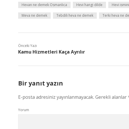
Hevan ne demek Osmanlıca
Hevi hangi dilde
Hevi ismin
Meva ne demek
Tebdili heva ne demek
Terki heva ne 
Önceki Yazı
Kamu Hizmetleri Kaça Ayrılır
Bir yanıt yazın
E-posta adresiniz yayınlanmayacak.
Gerekli alanlar
Yorum