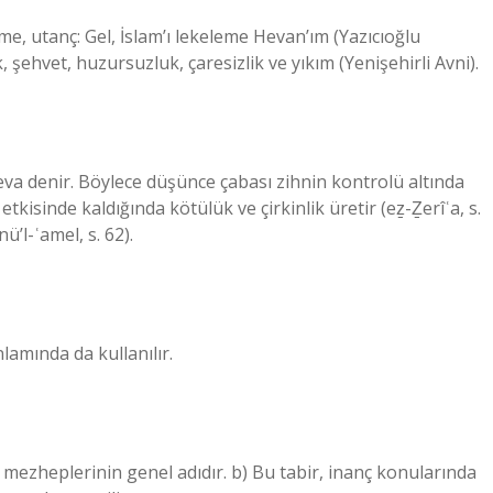
şehvet, huzursuzluk, çaresizlik ve yıkım (Yenişehirli Avni).
va denir. Böylece düşünce çabası zihnin kontrolü altında
 etkisinde kaldığında kötülük ve çirkinlik üretir (eẕ-Ẕerîʿa, s.
ü’l-ʿamel, s. 62).
lamında da kullanılır.
m mezheplerinin genel adıdır. b) Bu tabir, inanç konularında