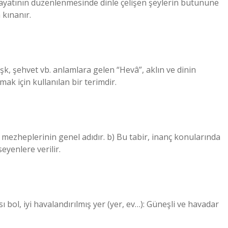
hayatının düzenlenmesinde dinle çelişen şeylerin bütününe
 kınanır.
şk, şehvet vb. anlamlara gelen “Hevâ”, aklın ve dinin
k için kullanılan bir terimdir.
m mezheplerinin genel adıdır. b) Bu tabir, inanç konularında
eyenlere verilir.
sı bol, iyi havalandırılmış yer (yer, ev…): Güneşli ve havadar