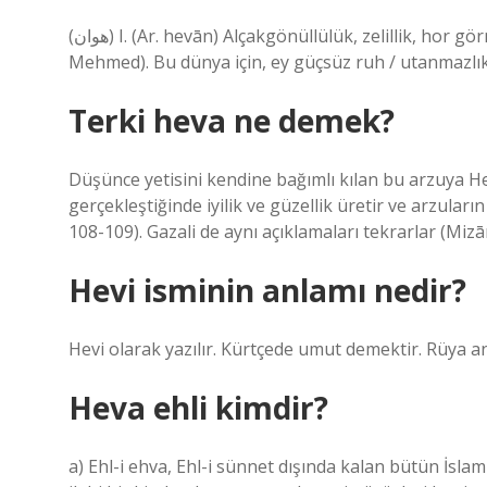
(ﻫﻮﺍﻥ) I. (Ar. hevān) Alçakgönüllülük, zelillik, hor görme, utanç: Gel, İslam’ı lekeleme Hevan’ım (Yazıcıoğlu
Mehmed). Bu dünya için, ey güçsüz ruh / utanmazlık, 
Terki heva ne demek?
Düşünce yetisini kendine bağımlı kılan bu arzuya He
gerçekleştiğinde iyilik ve güzellik üretir ve arzuların
108-109). Gazali de aynı açıklamaları tekrarlar (Mizān
Hevi isminin anlamı nedir?
Hevi olarak yazılır. Kürtçede umut demektir. Rüya an
Heva ehli kimdir?
a) Ehl-i ehva, Ehl-i sünnet dışında kalan bütün İsla