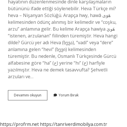
hayatının düzenlenmesinde dinle karşılaşmaların
bütününü ifade ettiği söylenebilir. Heva Türkçe mi?
heva – Nişanyan Sözlüğü. Arapça hwy, hawā هَوَى
kelimesinden ödünç alınmış bir kelimedir ve “coşku,
arzu” anlamına gelir. Bu kelime Arapça hawiya هَويَ
“istenen, arzulanan” fiilinden türemiştir. Heva hangi
dilde? Gürcü yer adı Heva (ხევა), “vadi” veya “dere”
anlamına gelen “hevi” (ხევი) kelimesinden
türemiştir. Bu nedenle, Osmanlı Türkçesinde Gürcü
alfabesine göre “ha” (ح) yerine “hı” (خ) harfiyle
yazılmıştır. Heva ne demek tasavvufta? Şehvetli
arzuları ve…
Heva
Devamını okuyun
Yorum Bırak
Ismi
Ne
Anlama
Gelir
https://profrm.net
https://tanriverdimobilya.com.tr