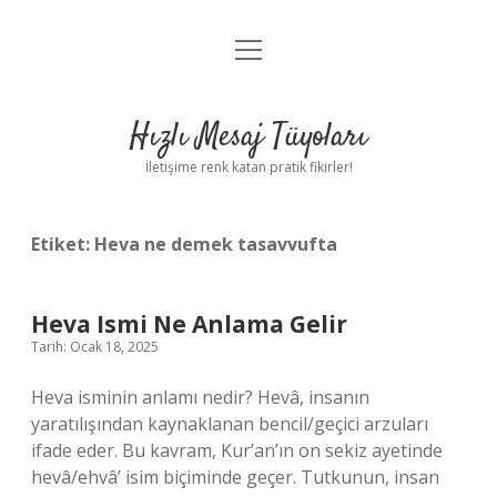
menüyü
Anasayfa
aç
Gizlilik Politikası
Hızlı Mesaj Tüyoları
Yasal Uyarı
İletişime renk katan pratik fikirler!
Hakkımızda
Etiket:
Heva ne demek tasavvufta
Heva Ismi Ne Anlama Gelir
Tarih: Ocak 18, 2025
Heva isminin anlamı nedir? Hevâ, insanın
yaratılışından kaynaklanan bencil/geçici arzuları
ifade eder. Bu kavram, Kur’an’ın on sekiz ayetinde
hevâ/ehvâ’ isim biçiminde geçer. Tutkunun, insan