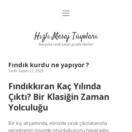
menüyü
Anasayfa
aç
Gizlilik Politikası
Hızlı Mesaj Tüyoları
Yasal Uyarı
İletişime renk katan pratik fikirler!
Hakkımızda
Fındık kurdu ne yapıyor ?
Tarih: Kasım 27, 2025
Fındıkkıran Kaç Yılında
Çıktı? Bir Klasiğin Zaman
Yolculuğu
Bir kış akşamında, elinizde sıcak çikolatanızla
pencerenin önünde oturduğunuzu hayal edin.