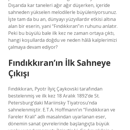
Dışarıda kar taneleri ağır ağır düşerken, içeride
sahneden yükselen melodilerle büyüleniyorsunuz.
İşte tam da bu an, dünyayı yüzyıllardır etkisi altına
alan bir eserin, yani “Fındıkkıran”ın ruhunu anlatır.
Peki bu büyülü bale ilk kez ne zaman ortaya çıktı,
hangi koşullarda doğdu ve neden hâlâ kalplerimizi
çalmaya devam ediyor?
Fındıkkıran’ın İlk Sahneye
Çıkışı
Fındıkkıran, Pyotr İlyiç Çaykovski tarafından
bestelenmiş ve ilk kez 18 Aralık 1892’de St.
Petersburg’daki Mariinsky Tiyatrosu’nda
sahnelenmiştir. E.T.A. Hoffmann’ın “Fındıkkıran ve
Fareler Kralı” adlı masalından uyarlanan eser,
dönemin sanat çevrelerinde başlangıçta büyük