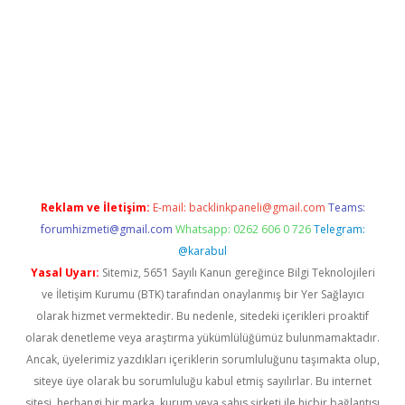
l
Reklam ve İletişim:
E-mail:
backlinkpaneli@gmail.com
Teams:
forumhizmeti@gmail.com
Whatsapp: 0262 606 0 726
Telegram:
@karabul
Yasal Uyarı:
Sitemiz, 5651 Sayılı Kanun gereğince Bilgi Teknolojileri
ve İletişim Kurumu (BTK) tarafından onaylanmış bir Yer Sağlayıcı
olarak hizmet vermektedir. Bu nedenle, sitedeki içerikleri proaktif
olarak denetleme veya araştırma yükümlülüğümüz bulunmamaktadır.
Ancak, üyelerimiz yazdıkları içeriklerin sorumluluğunu taşımakta olup,
siteye üye olarak bu sorumluluğu kabul etmiş sayılırlar. Bu internet
sitesi, herhangi bir marka, kurum veya şahıs şirketi ile hiçbir bağlantısı