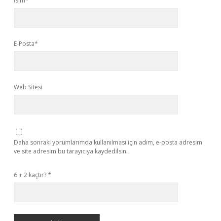
İsim*
E-Posta*
Web Sitesi
Daha sonraki yorumlarımda kullanılması için adım, e-posta adresim
ve site adresim bu tarayıcıya kaydedilsin.
6 + 2 kaçtır?
*