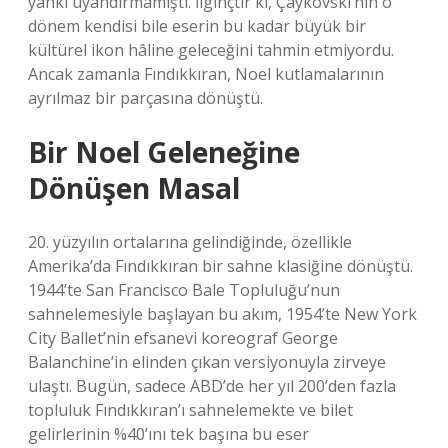
yankı uyandırmamıştı. İlginçtir ki, Çaykovski’nin o
dönem kendisi bile eserin bu kadar büyük bir
kültürel ikon hâline geleceğini tahmin etmiyordu.
Ancak zamanla Fındıkkıran, Noel kutlamalarının
ayrılmaz bir parçasına dönüştü.
Bir Noel Geleneğine
Dönüşen Masal
20. yüzyılın ortalarına gelindiğinde, özellikle
Amerika’da Fındıkkıran bir sahne klasiğine dönüştü.
1944’te San Francisco Bale Topluluğu’nun
sahnelemesiyle başlayan bu akım, 1954’te New York
City Ballet’nin efsanevi koreograf George
Balanchine’in elinden çıkan versiyonuyla zirveye
ulaştı. Bugün, sadece ABD’de her yıl 200’den fazla
topluluk Fındıkkıran’ı sahnelemekte ve bilet
gelirlerinin %40’ını tek başına bu eser