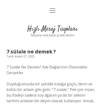
menüyü
Anasayfa
aç
Gizlilik Politikası
Hızlı Mesaj Tüyoları
Yasal Uyarı
İletişime renk katan pratik fikirler!
Hakkımızda
7 sülale ne demek ?
Tarih: Kasım 27, 2025
7 Sülale Ne Demek? Aile Bağlarının Ötesindeki
Gerçekler
Duyduğumuzda bir şekilde kulağa güçlü, derin ve
köklü bir anlam gibi gelir: “7 sülale.” Pek çok insan,
bu ifadeyi sadece soy ağacını ya da bir ailenin
tarihini anlatan bir deyim olarak kullanıyor. Ancak,