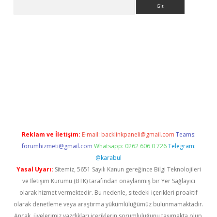
Arama
l
Reklam ve İletişim:
E-mail:
backlinkpaneli@gmail.com
Teams:
forumhizmeti@gmail.com
Whatsapp: 0262 606 0 726
Telegram:
@karabul
Yasal Uyarı:
Sitemiz, 5651 Sayılı Kanun gereğince Bilgi Teknolojileri
ve İletişim Kurumu (BTK) tarafından onaylanmış bir Yer Sağlayıcı
olarak hizmet vermektedir. Bu nedenle, sitedeki içerikleri proaktif
olarak denetleme veya araştırma yükümlülüğümüz bulunmamaktadır.
Ancak, üyelerimiz yazdıkları içeriklerin sorumluluğunu taşımakta olup,