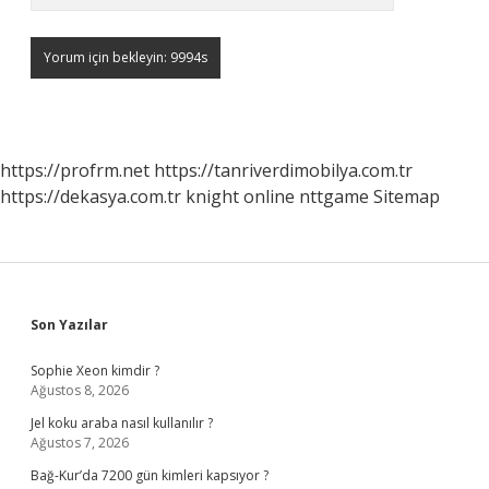
https://profrm.net
https://tanriverdimobilya.com.tr
https://dekasya.com.tr
knight online
nttgame
Sitemap
Sidebar
Son Yazılar
Sophie Xeon kimdir ?
Ağustos 8, 2026
Jel koku araba nasıl kullanılır ?
Ağustos 7, 2026
Bağ-Kur’da 7200 gün kimleri kapsıyor ?