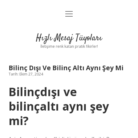
menüyü
Anasayfa
aç
Gizlilik Politikası
Hızlı Mesaj Tüyoları
Yasal Uyarı
İletişime renk katan pratik fikirler!
Hakkımızda
Bilinç Dışı Ve Bilinç Altı Aynı Şey Mi
Tarih: Ekim 27, 2024
Bilinçdışı ve
bilinçaltı aynı şey
mi?