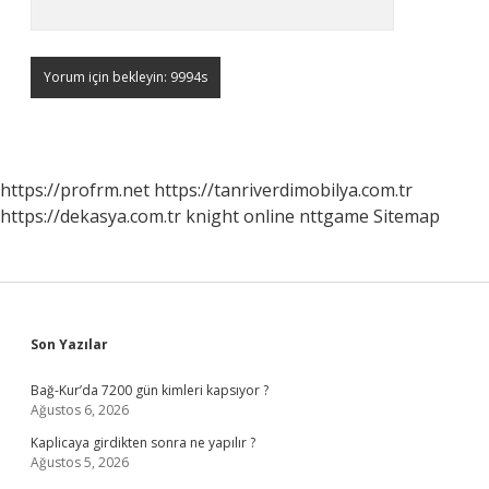
https://profrm.net
https://tanriverdimobilya.com.tr
https://dekasya.com.tr
knight online
nttgame
Sitemap
Sidebar
Son Yazılar
Bağ-Kur’da 7200 gün kimleri kapsıyor ?
Ağustos 6, 2026
Kaplicaya girdikten sonra ne yapılır ?
Ağustos 5, 2026