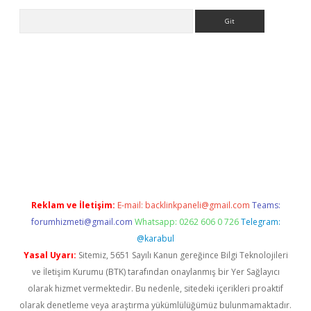
Arama
betexper güncel
Reklam ve İletişim:
E-mail:
backlinkpaneli@gmail.com
Teams:
forumhizmeti@gmail.com
Whatsapp: 0262 606 0 726
Telegram:
@karabul
Yasal Uyarı:
Sitemiz, 5651 Sayılı Kanun gereğince Bilgi Teknolojileri
ve İletişim Kurumu (BTK) tarafından onaylanmış bir Yer Sağlayıcı
olarak hizmet vermektedir. Bu nedenle, sitedeki içerikleri proaktif
olarak denetleme veya araştırma yükümlülüğümüz bulunmamaktadır.