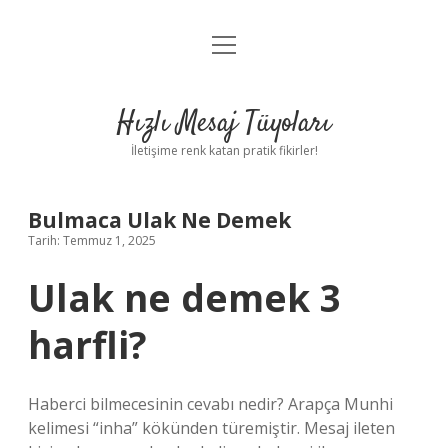
menüyü
Anasayfa
aç
Gizlilik Politikası
Hızlı Mesaj Tüyoları
Yasal Uyarı
İletişime renk katan pratik fikirler!
Hakkımızda
Bulmaca Ulak Ne Demek
Tarih: Temmuz 1, 2025
Ulak ne demek 3
harfli?
Haberci bilmecesinin cevabı nedir? Arapça Munhi
kelimesi “inha” kökünden türemiştir. Mesaj ileten