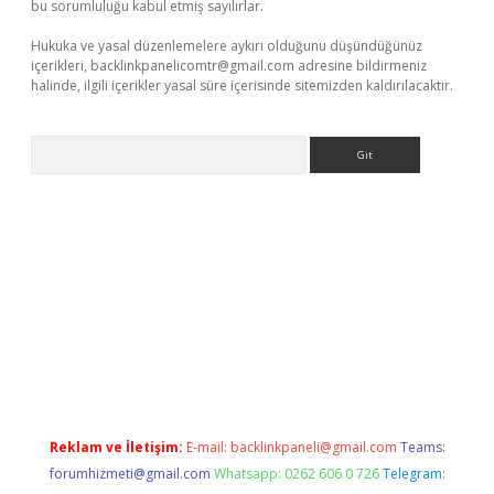
bu sorumluluğu kabul etmiş sayılırlar.
Hukuka ve yasal düzenlemelere aykırı olduğunu düşündüğünüz
içerikleri,
backlinkpanelicomtr@gmail.com
adresine bildirmeniz
halinde, ilgili içerikler yasal süre içerisinde sitemizden kaldırılacaktır.
Arama
exper güncel
Reklam ve İletişim:
E-mail:
backlinkpaneli@gmail.com
Teams:
forumhizmeti@gmail.com
Whatsapp: 0262 606 0 726
Telegram: