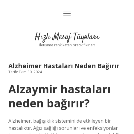
menüyü
Anasayfa
aç
Gizlilik Politikası
Hızlı Mesaj Tüyoları
Yasal Uyarı
İletişime renk katan pratik fikirler!
Hakkımızda
Alzheimer Hastaları Neden Bağırır
Tarih: Ekim 30, 2024
Alzaymir hastaları
neden bağırır?
Alzheimer, bağışıklık sistemini de etkileyen bir
hastalıktır. Ağız sağlığı sorunları ve enfeksiyonlar