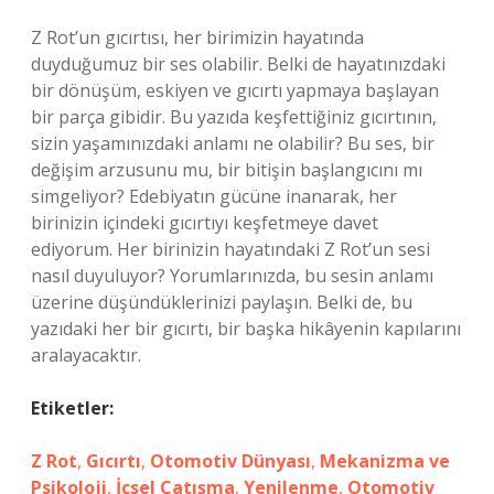
Z Rot’un gıcırtısı, her birimizin hayatında
duyduğumuz bir ses olabilir. Belki de hayatınızdaki
bir dönüşüm, eskiyen ve gıcırtı yapmaya başlayan
bir parça gibidir. Bu yazıda keşfettiğiniz gıcırtının,
sizin yaşamınızdaki anlamı ne olabilir? Bu ses, bir
değişim arzusunu mu, bir bitişin başlangıcını mı
simgeliyor? Edebiyatın gücüne inanarak, her
birinizin içindeki gıcırtıyı keşfetmeye davet
ediyorum. Her birinizin hayatındaki Z Rot’un sesi
nasıl duyuluyor? Yorumlarınızda, bu sesin anlamı
üzerine düşündüklerinizi paylaşın. Belki de, bu
yazıdaki her bir gıcırtı, bir başka hikâyenin kapılarını
aralayacaktır.
Etiketler:
Z Rot
,
Gıcırtı
,
Otomotiv Dünyası
,
Mekanizma ve
Psikoloji
,
İçsel Çatışma
,
Yenilenme
,
Otomotiv