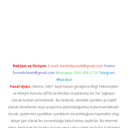
per güncel
Reklam ve İletişim:
E-mail:
backlinkpaneli@gmail.com
Teams:
forumhizmeti@gmail.com
Whatsapp: 0262 606 0 726
Telegram:
@karabul
Yasal Uyarı:
Sitemiz, 5651 Sayılı Kanun gereğince Bilgi Teknolojileri
ve İletişim Kurumu (BTK) tarafından onaylanmış bir Yer Sağlayıcı
olarak hizmet vermektedir. Bu nedenle, sitedeki içerikleri proaktif
olarak denetleme veya araştırma yükümlülüğümüz bulunmamaktadır.
Ancak, üyelerimiz yazdıkları içeriklerin sorumluluğunu taşımakta olup,
siteye üye olarak bu sorumluluğu kabul etmiş sayılırlar. Bu internet
sitesi, herhangi bir marka, kurum veya şahıs şirketi ile hiçbir bağlantısı