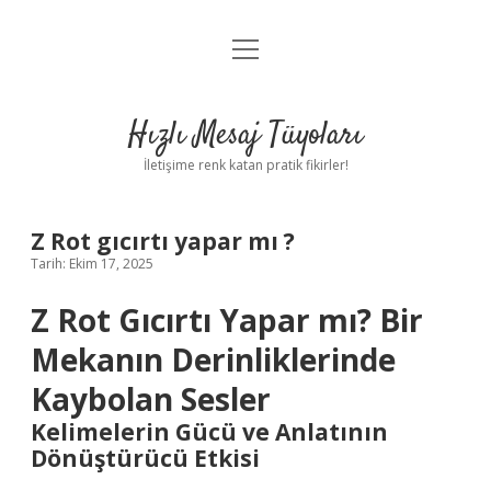
menüyü
Anasayfa
aç
Gizlilik Politikası
Hızlı Mesaj Tüyoları
Yasal Uyarı
İletişime renk katan pratik fikirler!
Hakkımızda
Z Rot gıcırtı yapar mı ?
Tarih: Ekim 17, 2025
Z Rot Gıcırtı Yapar mı? Bir
Mekanın Derinliklerinde
Kaybolan Sesler
Kelimelerin Gücü ve Anlatının
Dönüştürücü Etkisi