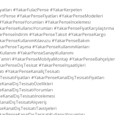
iyatları #YakarFulazPense #YakarKerpeten
Pense #YakarPenseFiyatları #YakarPenseModelleri
ri #YakarPenseYorumları #YakarPenseİncelemesi
karPenseKullanıcıYorumları #YakarPenseFiyatKarşılaştırma
rPenseİndirim #YakarPenseTaksit #YakarPenseKargo
karPenseKullanımKılavuzu #YakarPenseBakım
arPenseTaşıma #YakarPenseKullanımAlanları
Kullanım #YakarPenseSanayiKullanımı
Tamiri #YakarPenseMobilyaMontajı #YakarPenseBahçeİşler
rPenseDışTesisat #YakarPenseİnşaatİşleri
tı #YakarPenseKanalİçTesisatı
sisatıFiyatları #YakarPenseKanalDışTesisatıFiyatları
KanalDışTesisatıÖzellikleri
eKanalDışTesisatıYorumları
eKanalDışTesisatıİncelemesi
analDışTesisatıAlışveriş
eKanalDışTesisatıTavsiyeleri
karPenseKanalDışTesisatıKullanıcıYorumları