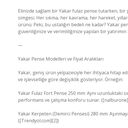
Elinizde sağlam bir Yakar fulaz pense tutarken, bir 
simgesi. Her sıkma, her kavrama, her hareket, yıllar
ürünü. Peki, bu ustalığın bedeli ne kadar? Yakar pens
güvenliğinize ve verimliliğinize yapılan bir yatırımın k
—
Yakar Pense Modelleri ve Fiyat Aralıkları
Yakar, geniş ürün yelpazesiyle her ihtiyaca hitap ediy
ve işlevselliğe göre değişiklik gösteriyor. Örneğin:
Yakar Fulaz Fort Pense 250 mm: Aynı uzunluktaki sır
performans ve çalışma konforu sunar. ([nalburone]
Yakar Kerpeten (Demirci Pensesi) 280 mm: Aşınmaya 
([Trendyol.com][2])