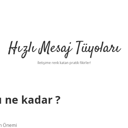
Hızlı Mesaj Tüyoları
İletişime renk katan pratik fikirler!
ı ne kadar ?
mın Önemi