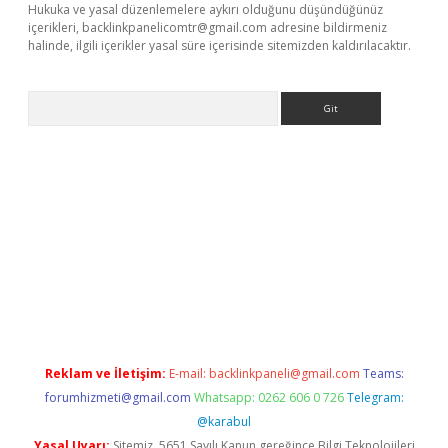
Hukuka ve yasal düzenlemelere aykırı olduğunu düşündüğünüz
içerikleri,
backlinkpanelicomtr@gmail.com
adresine bildirmeniz
halinde, ilgili içerikler yasal süre içerisinde sitemizden kaldırılacaktır.
Arama
r güncel
Reklam ve İletişim:
E-mail:
backlinkpaneli@gmail.com
Teams:
forumhizmeti@gmail.com
Whatsapp: 0262 606 0 726
Telegram:
@karabul
Yasal Uyarı:
Sitemiz, 5651 Sayılı Kanun gereğince Bilgi Teknolojileri