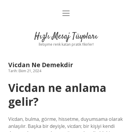
menüyü
Anasayfa
aç
Gizlilik Politikası
Hızlı Mesaj Tüyoları
Yasal Uyarı
İletişime renk katan pratik fikirler!
Hakkımızda
Vicdan Ne Demekdir
Tarih: Ekim 21, 2024
Vicdan ne anlama
gelir?
Vicdan, bulma, görme, hissetme, duyumsama olarak
anlaşılır. Başka bir deyişle, vicdan; bir kişiyi kendi