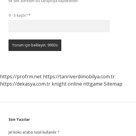
ve site adresim bu tarayıcıya kaydedilsin.
9 - 5 kaçtır?
*
https://profrm.net
https://tanriverdimobilya.com.tr
https://dekasya.com.tr
knight online
nttgame
Sitemap
Sidebar
Son Yazılar
Jel koku araba nasıl kullanılır ?