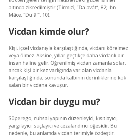
kökten gelen zengin hadislerdeki güzel isimler
altında zikredilmiştir (Tirmizî, “Daʿavât”, 82; İbn
Mâce, “Duʿâʾ”, 10).
Vicdan kimde olur?
Kişi, içsel vicdanıyla karşılaştığında, vicdanı körelmez
veya ölmez. Aksine, yıllar geçtikçe daha vicdanlı bir
insan haline gelir. Öğrenilmiş vicdan zamanla solar,
ancak kişi bir kez varlığında var olan vicdanla
karşılaştığında, sonunda kalbinin derinliklerine kök
salan bir vicdana kavuşur.
Vicdan bir duygu mu?
Süperego, ruhsal yapının düzenleyici, kısıtlayıcı,
yargılayıcı, suçlayıcı ve cezalandırıcı öğesidir. Bu
nedenle, bu anlamda vicdan terimiyle özdeştir.