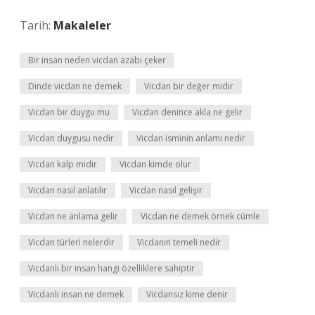
Tarih:
Makaleler
Bir insan neden vicdan azabı çeker
Dinde vicdan ne demek
Vicdan bir değer midir
Vicdan bir duygu mu
Vicdan denince akla ne gelir
Vicdan duygusu nedir
Vicdan isminin anlamı nedir
Vicdan kalp midir
Vicdan kimde olur
Vicdan nasıl anlatılır
Vicdan nasıl gelişir
Vicdan ne anlama gelir
Vicdan ne demek örnek cümle
Vicdan türleri nelerdir
Vicdanın temeli nedir
Vicdanlı bir insan hangi özelliklere sahiptir
Vicdanlı insan ne demek
Vicdansız kime denir