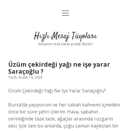
menüyü
Anasayfa
aç
Gizlilik Politikası
Hızlı Mesaj Tüyoları
Yasal Uyarı
İletişime renk katan pratik fikirler!
Hakkımızda
Üzüm çekirdeği yağı ne işe yarar
Saraçoğlu ?
Tarih: Aralık 14, 2025
Üzüm Çekirdeği Yağı Ne İşe Yarar Saraçoğlu?
Bursa’da yaşıyorum ve her sabah kahvemi içmeden
önce bir süre şehri izlerim. Hava, sabahın
serinliğinde taze taze, ağaçlar arasında rüzgarın
sesi. İşte tam bu anlarda, çoğu zaman kaybolan bir