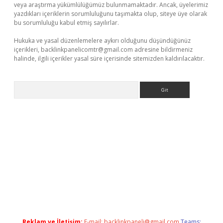
veya araştırma yükümlülüğümüz bulunmamaktadır. Ancak, üyelerimiz
yazdıkları içeriklerin sorumluluğunu taşımakta olup, siteye üye olarak
bu sorumluluğu kabul etmiş sayılırlar.
Hukuka ve yasal düzenlemelere aykırı olduğunu düşündüğünüz
içerikleri,
backlinkpanelicomtr@gmail.com
adresine bildirmeniz
halinde, ilgili içerikler yasal süre içerisinde sitemizden kaldırılacaktır.
Arama
betexper güncel
Reklam ve İletişim:
E-mail:
backlinkpaneli@gmail.com
Teams: