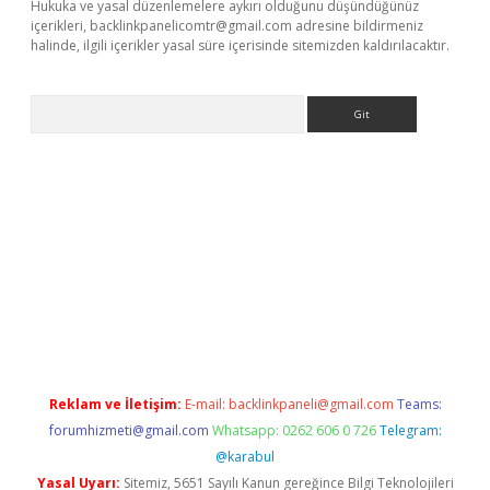
Hukuka ve yasal düzenlemelere aykırı olduğunu düşündüğünüz
içerikleri,
backlinkpanelicomtr@gmail.com
adresine bildirmeniz
halinde, ilgili içerikler yasal süre içerisinde sitemizden kaldırılacaktır.
Arama
per güncel
Reklam ve İletişim:
E-mail:
backlinkpaneli@gmail.com
Teams:
forumhizmeti@gmail.com
Whatsapp: 0262 606 0 726
Telegram:
@karabul
Yasal Uyarı:
Sitemiz, 5651 Sayılı Kanun gereğince Bilgi Teknolojileri