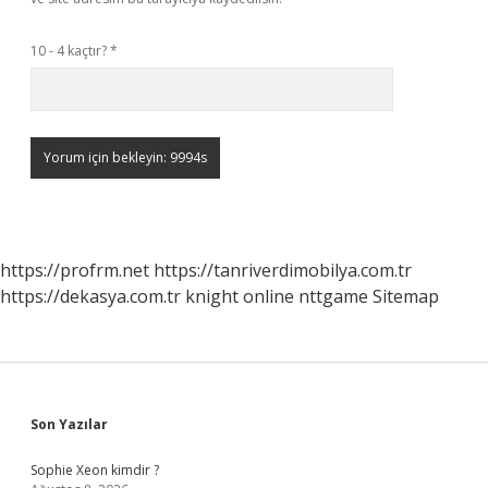
10 - 4 kaçtır?
*
https://profrm.net
https://tanriverdimobilya.com.tr
https://dekasya.com.tr
knight online
nttgame
Sitemap
Sidebar
Son Yazılar
Sophie Xeon kimdir ?