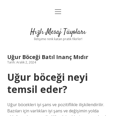
menüyü
Anasayfa
aç
Gizlilik Politikası
Hızlı Mesaj Tüyoları
Yasal Uyarı
İletişime renk katan pratik fikirler!
Hakkımızda
Uğur Böceği Batıl Inanç Mıdır
Tarih: Aralık 2, 2024
Uğur böceği neyi
temsil eder?
Uğur böcekleri iyi şans ve pozitiflikle ilişkilendirilir.
Bazıları için varlıkları iyi şans ve değişimin yolda