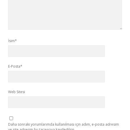
İsim*
E-Posta*
Web Sitesi
Daha sonraki yorumlarımda kullanılması için adım, e-posta adresim
ve site adresim bu tarayıcıya kaydedilsin.