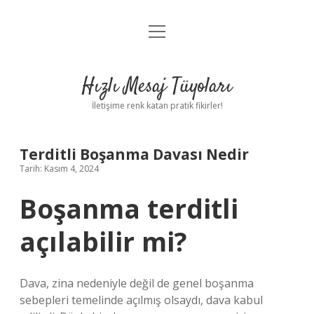
menüyü
Anasayfa
aç
Gizlilik Politikası
Hızlı Mesaj Tüyoları
Yasal Uyarı
İletişime renk katan pratik fikirler!
Hakkımızda
Terditli Boşanma Davası Nedir
Tarih: Kasım 4, 2024
Boşanma terditli
açılabilir mi?
Dava, zina nedeniyle değil de genel boşanma
sebepleri temelinde açılmış olsaydı, dava kabul