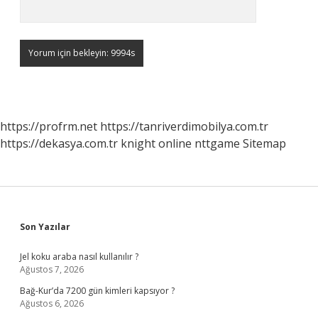
https://profrm.net
https://tanriverdimobilya.com.tr
https://dekasya.com.tr
knight online
nttgame
Sitemap
Sidebar
Son Yazılar
Jel koku araba nasıl kullanılır ?
Ağustos 7, 2026
Bağ-Kur’da 7200 gün kimleri kapsıyor ?
Ağustos 6, 2026