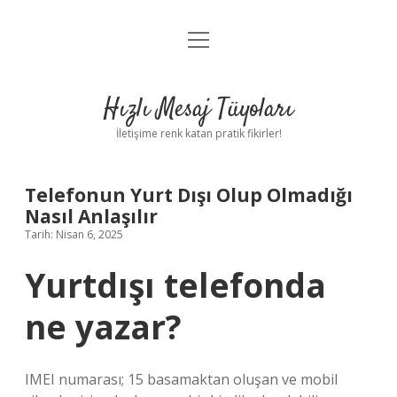
menüyü
Anasayfa
aç
Gizlilik Politikası
Hızlı Mesaj Tüyoları
Yasal Uyarı
İletişime renk katan pratik fikirler!
Hakkımızda
Telefonun Yurt Dışı Olup Olmadığı
Nasıl Anlaşılır
Tarih: Nisan 6, 2025
Yurtdışı telefonda
ne yazar?
IMEI numarası; 15 basamaktan oluşan ve mobil