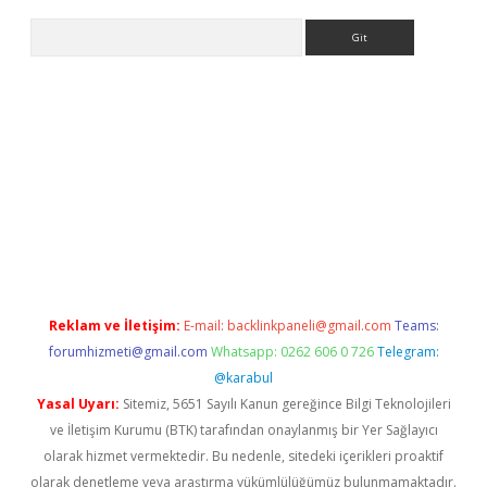
Arama
exper güncel
Reklam ve İletişim:
E-mail:
backlinkpaneli@gmail.com
Teams:
forumhizmeti@gmail.com
Whatsapp: 0262 606 0 726
Telegram:
@karabul
Yasal Uyarı:
Sitemiz, 5651 Sayılı Kanun gereğince Bilgi Teknolojileri
ve İletişim Kurumu (BTK) tarafından onaylanmış bir Yer Sağlayıcı
olarak hizmet vermektedir. Bu nedenle, sitedeki içerikleri proaktif
olarak denetleme veya araştırma yükümlülüğümüz bulunmamaktadır.