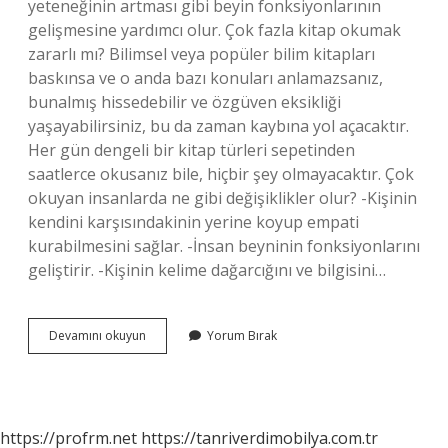
yeteneğinin artması gibi beyin fonksiyonlarının
gelişmesine yardımcı olur. Çok fazla kitap okumak
zararlı mı? Bilimsel veya popüler bilim kitapları
baskınsa ve o anda bazı konuları anlamazsanız,
bunalmış hissedebilir ve özgüven eksikliği
yaşayabilirsiniz, bu da zaman kaybına yol açacaktır.
Her gün dengeli bir kitap türleri sepetinden
saatlerce okusanız bile, hiçbir şey olmayacaktır. Çok
okuyan insanlarda ne gibi değişiklikler olur? -Kişinin
kendini karşısındakinin yerine koyup empati
kurabilmesini sağlar. -İnsan beyninin fonksiyonlarını
geliştirir. -Kişinin kelime dağarcığını ve bilgisini…
Çok
Devamını okuyun
Yorum Bırak
Fazla
Kitap
Okursak
Ne
Olur
https://profrm.net
https://tanriverdimobilya.com.tr