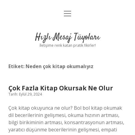
menüyü
Anasayfa
aç
Gizlilik Politikası
Hızlı Mesaj Tüyoları
Yasal Uyarı
İletişime renk katan pratik fikirler!
Hakkımızda
Etiket:
Neden çok kitap okumalıyız
Çok Fazla Kitap Okursak Ne Olur
Tarih: Eylül 29, 2024
Çok kitap okuyunca ne olur? Bol bol kitap okumak
dil becerilerinin gelişmesi, okuma hızının artması,
bilgi birikiminin artması, konsantrasyonun artması,
yaratıcı düşünme becerilerinin gelişmesi, empati