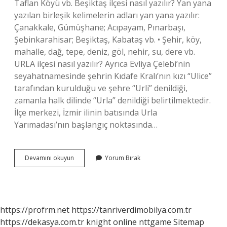
Taflan Köyü vb. Beşiktaş ilçesi nasıl yazılır? Yan yana
yazılan birleşik kelimelerin adları yan yana yazılır:
Çanakkale, Gümüşhane; Acıpayam, Pınarbaşı,
Şebinkarahisar; Beşiktaş, Kabataş vb. • Şehir, köy,
mahalle, dağ, tepe, deniz, göl, nehir, su, dere vb.
URLA ilçesi nasıl yazılır? Ayrıca Evliya Çelebi’nin
seyahatnamesinde şehrin Kıdafe Kralı’nın kızı “Ulice”
tarafından kurulduğu ve şehre “Urli” denildiği,
zamanla halk dilinde “Urla” denildiği belirtilmektedir.
İlçe merkezi, İzmir ilinin batısında Urla
Yarımadası’nın başlangıç ​​noktasında…
Küçükçekmece
Devamını okuyun
Yorum Bırak
Ilçesi
Nasıl
Yazılır
https://profrm.net
https://tanriverdimobilya.com.tr
https://dekasya.com.tr
knight online
nttgame
Sitemap