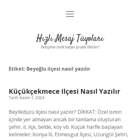
menüyü
Anasayfa
aç
Gizlilik Politikası
Hızlı Mesaj Tüyoları
Yasal Uyarı
İletişime renk katan pratik fikirler!
Hakkımızda
Etiket:
Beyoğlu ilçesi nasıl yazılır
Küçükçekmece Ilçesi Nasıl Yazılır
Tarih: Kasım 7, 2024
Beylikdüzü ilçesi nasıl yazılır? DİKKAT: Özel ismin
içinde yer almayan ancak bir tamlama oluşturan
şehir, il, ilçe, belde, köy vb. Küçük harfle başlayan
kelimeler: Konya İli, Etimesgut İlçesi, Uzungöl Şehri,