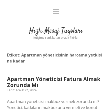
menüyü
Anasayfa
aç
Gizlilik Politikası
Hızlı Mesaj Tüyoları
Yasal Uyarı
İletişime renk katan pratik fikirler!
Hakkımızda
Etiket:
Apartman yöneticisinin harcama yetkisi
ne kadar
Apartman Yöneticisi Fatura Almak
Zorunda Mı
Tarih: Aralık 22, 2024
Apartman yöneticisi makbuz vermek zorunda mı?
Yönetici, katkıların makbuzunu vermeli ve konut