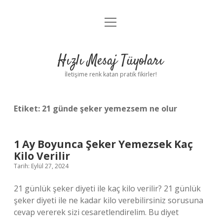
menüyü
Anasayfa
aç
Gizlilik Politikası
Hızlı Mesaj Tüyoları
Yasal Uyarı
İletişime renk katan pratik fikirler!
Hakkımızda
Etiket:
21 günde şeker yemezsem ne olur
1 Ay Boyunca Şeker Yemezsek Kaç
Kilo Verilir
Tarih: Eylül 27, 2024
21 günlük şeker diyeti ile kaç kilo verilir? 21 günlük
şeker diyeti ile ne kadar kilo verebilirsiniz sorusuna
cevap vererek sizi cesaretlendirelim. Bu diyet