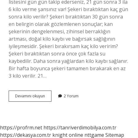
listesini gün gün takip ederseniz, 21 gün sonra 3 ila
6 kilo verme şansınız var! Şekeri bıraktıktan kaç gün
sonra kilo verilir? Şekeri bıraktıktan 30 gün sonra
en belirgin olarak gözlemlenen sonuçlar; kan
şekerinin dengelenmesi, zihinsel berraklığın
artması, doğal kilo kaybı ve bağırsak sağlığının
iyileşmesidir. Şekeri bırakırsam kaç kilo veririm?
Şekeri bıraktıktan sonra önce çok fazla su
kaybedilir. Daha sonra yağlardan kilo kaybı sağlanır.
Bir hafta boyunca şekeri tamamen bırakarak en az
3 kilo verilir. 21…
1
Devamını okuyun
2 Yorum
Ay
Boyunca
Şeker
Yemezsek
Kaç
https://profrm.net
https://tanriverdimobilya.com.tr
Kilo
https://dekasya.com.tr
knight online
nttgame
Sitemap
Verilir