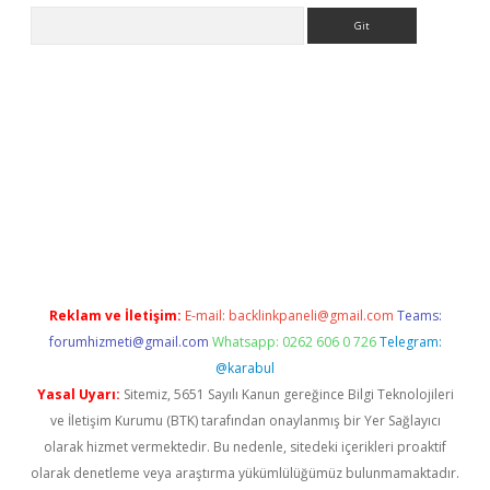
Arama
etexper güncel
Reklam ve İletişim:
E-mail:
backlinkpaneli@gmail.com
Teams:
forumhizmeti@gmail.com
Whatsapp: 0262 606 0 726
Telegram:
@karabul
Yasal Uyarı:
Sitemiz, 5651 Sayılı Kanun gereğince Bilgi Teknolojileri
ve İletişim Kurumu (BTK) tarafından onaylanmış bir Yer Sağlayıcı
olarak hizmet vermektedir. Bu nedenle, sitedeki içerikleri proaktif
olarak denetleme veya araştırma yükümlülüğümüz bulunmamaktadır.