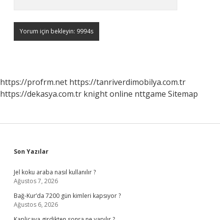
https://profrm.net
https://tanriverdimobilya.com.tr
https://dekasya.com.tr
knight online
nttgame
Sitemap
Sidebar
Son Yazılar
Jel koku araba nasıl kullanılır ?
Ağustos 7, 2026
Bağ-Kur’da 7200 gün kimleri kapsıyor ?
Ağustos 6, 2026
Kaplicaya girdikten sonra ne yapılır ?