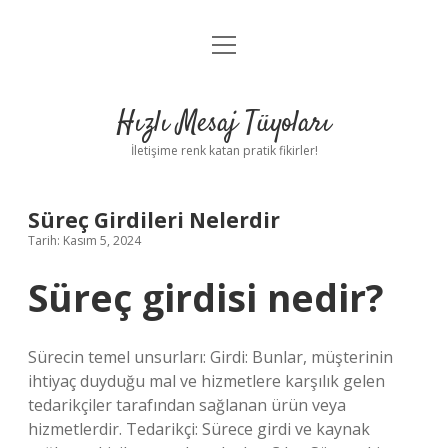
menüyü
Anasayfa
aç
Gizlilik Politikası
Hızlı Mesaj Tüyoları
Yasal Uyarı
İletişime renk katan pratik fikirler!
Hakkımızda
Süreç Girdileri Nelerdir
Tarih: Kasım 5, 2024
Süreç girdisi nedir?
Sürecin temel unsurları: Girdi: Bunlar, müşterinin
ihtiyaç duyduğu mal ve hizmetlere karşılık gelen
tedarikçiler tarafından sağlanan ürün veya
hizmetlerdir. Tedarikçi: Sürece girdi ve kaynak