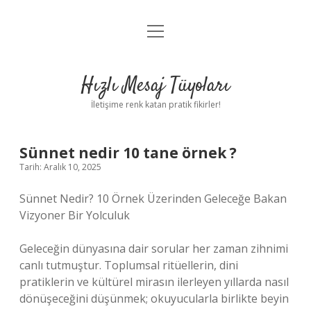
menüyü
Anasayfa
aç
Gizlilik Politikası
Hızlı Mesaj Tüyoları
Yasal Uyarı
İletişime renk katan pratik fikirler!
Hakkımızda
Sünnet nedir 10 tane örnek ?
Tarih: Aralık 10, 2025
Sünnet Nedir? 10 Örnek Üzerinden Geleceğe Bakan
Vizyoner Bir Yolculuk
Geleceğin dünyasına dair sorular her zaman zihnimi
canlı tutmuştur. Toplumsal ritüellerin, dini
pratiklerin ve kültürel mirasın ilerleyen yıllarda nasıl
dönüşeceğini düşünmek; okuyucularla birlikte beyin