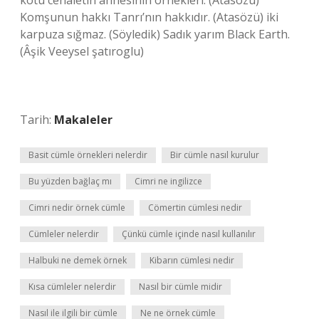
kötü cehaletin annesinin örnekleri. (Atasözü)
Komşunun hakkı Tanrı’nın hakkıdır. (Atasözü) iki
karpuza sığmaz. (Söyledik) Sadık yarım Black Earth.
(Âşik Veeysel şatıroglu)
Tarih:
Makaleler
Basit cümle örnekleri nelerdir
Bir cümle nasıl kurulur
Bu yüzden bağlaç mı
Cimri ne ingilizce
Cimri nedir örnek cümle
Cömertin cümlesi nedir
Cümleler nelerdir
Çünkü cümle içinde nasıl kullanılır
Halbuki ne demek örnek
Kibarın cümlesi nedir
Kısa cümleler nelerdir
Nasıl bir cümle midir
Nasıl ile ilgili bir cümle
Ne ne örnek cümle