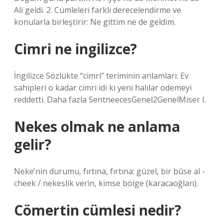
Ali geldi. 2. Cümleleri farklı derecelendirme ve
konularla birleştirir: Ne gittim ne de geldim.
Cimri ne ingilizce?
İngilizce Sözlükte “cimri” teriminin anlamları: Ev
sahipleri o kadar cimri idi ki yeni halılar ödemeyi
reddetti. Daha fazla SentneecesGenel2GenelMiser I.
Nekes olmak ne anlama
gelir?
Neke’nin durumu, fırtına, fırtına: güzel, bir bûse al -
cheek / nekeslik verin, kimse bölge (karacaoğlan).
Cömertin cümlesi nedir?