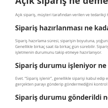
Açık sipariş ne dem
Açık sipariş, müşteri tarafından verilen ve tedarikçi
Sipariş hazırlanması ne kad
Sipariş hazırlama süresi, siparişin boyutuna, yoğunlu
Genellikle birkaç saat ila birkaç gün sürebilir. Sipar
işletmenin durumunu takip etmeye hazırlanıyor.
Sipariş durumu işleniyor n
Evet. “Sipariş işlenir”, genellikle siparişi kabul ed
gerçekten parayı gönderip göndermediğini kontrol e
Sipariş durumu gönderildi 