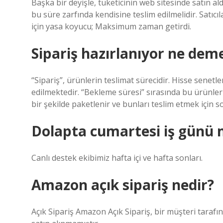
Başka bir deyişle, tüketicinin web sitesinde satın al
bu süre zarfında kendisine teslim edilmelidir. Satıc
için yasa koyucu; Maksimum zaman getirdi.
Sipariş hazırlanıyor ne dem
“Sipariş”, ürünlerin teslimat sürecidir. Hisse senet
edilmektedir. “Bekleme süresi” sırasında bu ürünleri
bir şekilde paketlenir ve bunları teslim etmek için s
Dolapta cumartesi iş günü
Canlı destek ekibimiz hafta içi ve hafta sonları.
Amazon açık sipariş nedir?
Açık Sipariş Amazon Açık Sipariş, bir müşteri tarafı