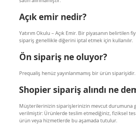
satın alınmamıştır.
Açık emir nedir?
Yatırım Okulu – Açık Emir. Bir piyasanın belirtilen fi
sipariş genellikle diğerini iptal etmek için kullanılır.
Ön sipariş ne oluyor?
Prequaliş henüz yayınlanmamış bir ürün siparişidir.
Shopier sipariş alındı ne d
Müşterilerinizin siparişlerinizin mevcut durumuna gö
verilmiştir: Ürünlerde teslim etmediğiniz, fiziksel tes
ürün veya hizmetlerde bu aşamada tutulur.