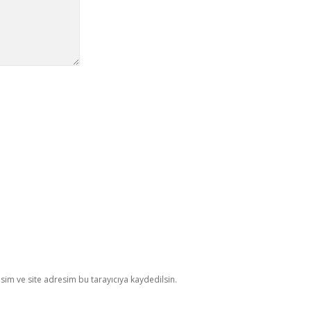
im ve site adresim bu tarayıcıya kaydedilsin.