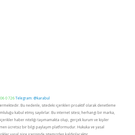
06 0 726
Telegram: @karabul
vermektedir. Bu nedenle, sitedeki içerikleri proaktif olarak denetleme
luğu kabul etmiş sayılırlar. Bu internet sitesi, herhangi bir marka,
içerikler haber niteliği taşımamakta olup, gerçek kurum ve kişiler
men ücretsiz bir bilgi paylaşım platformudur. Hukuka ve yasal
rikler yasal süre içerisinde sitemizden kaldırılacaktır.