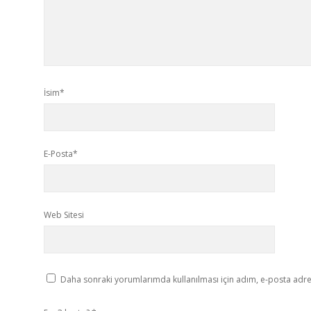
İsim*
E-Posta*
Web Sitesi
Daha sonraki yorumlarımda kullanılması için adım, e-posta adres