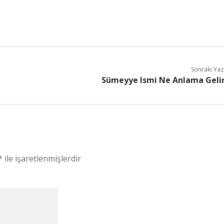
Sonraki Yaz
Sümeyye Ismi Ne Anlama Geli
*
ile işaretlenmişlerdir