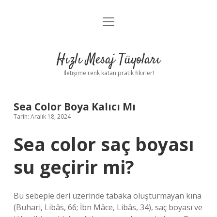
menüyü
Anasayfa
aç
Gizlilik Politikası
Hızlı Mesaj Tüyoları
Yasal Uyarı
İletişime renk katan pratik fikirler!
Hakkımızda
Sea Color Boya Kalıcı Mı
Tarih: Aralık 18, 2024
Sea color saç boyası
su geçirir mi?
Bu sebeple deri üzerinde tabaka oluşturmayan kına
(Buhari, Libâs, 66; İbn Mâce, Libâs, 34), saç boyası ve