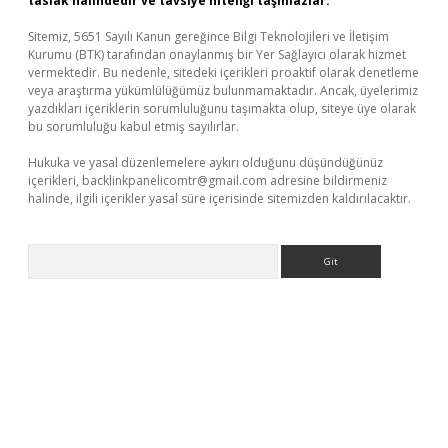
taslak halindedir ve tavsiye niteliği taşımazlar.
Sitemiz, 5651 Sayılı Kanun gereğince Bilgi Teknolojileri ve İletişim
Kurumu (BTK) tarafından onaylanmış bir Yer Sağlayıcı olarak hizmet
vermektedir. Bu nedenle, sitedeki içerikleri proaktif olarak denetleme
veya araştırma yükümlülüğümüz bulunmamaktadır. Ancak, üyelerimiz
yazdıkları içeriklerin sorumluluğunu taşımakta olup, siteye üye olarak
bu sorumluluğu kabul etmiş sayılırlar.
Hukuka ve yasal düzenlemelere aykırı olduğunu düşündüğünüz
içerikleri,
backlinkpanelicomtr@gmail.com
adresine bildirmeniz
halinde, ilgili içerikler yasal süre içerisinde sitemizden kaldırılacaktır.
Arama
exper güncel