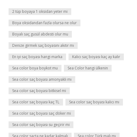
2 tüp boyaya 1 oksidan yeter mi
Boya oksidandan fazla olursa ne olur
Boyalı saç gusül abdesti olur mu
Denize girmek saç boyasını akıtır mı
En iyi saç boyası hangi marka
Kalıcı saç boyası kaç ay kalır
Sea color boya boykot mu
Sea Color hangi ülkenin
Sea color saç boyası amonyaklı mı
Sea color saç boyası bitkisel mi
Sea color saç boyası kaç TL
Sea color saç boyası kalıcı mı
Sea color saç boyası saç döker mi
Sea color saç boyası su geçirir mi
Sea color saçta ne kadar kalmalı
Sea color Türk malı mı