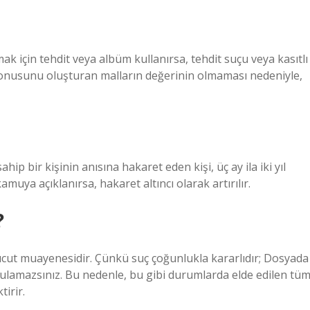
amak için tehdit veya albüm kullanırsa, tehdit suçu veya kasıtlı
konusunu oluşturan malların değerinin olmaması nedeniyle,
p bir kişinin anısına hakaret eden kişi, üç ay ila iki yıl
muya açıklanırsa, hakaret altıncı olarak artırılır.
?
vücut muayenesidir. Çünkü suç çoğunlukla kararlıdır; Dosyada
 bulamazsınız. Bu nedenle, bu gibi durumlarda elde edilen tü
tirir.