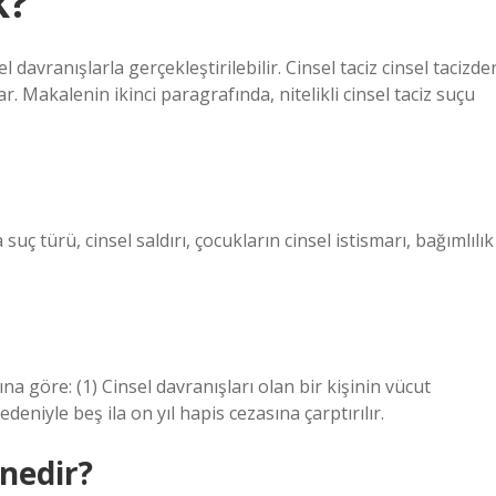
k?
l davranışlarla gerçekleştirilebilir. Cinsel taciz cinsel tacizde
r. Makalenin ikinci paragrafında, nitelikli cinsel taciz suçu
uç türü, cinsel saldırı, çocukların cinsel istismarı, bağımlılık
 göre: (1) Cinsel davranışları olan bir kişinin vücut
deniyle beş ila on yıl hapis cezasına çarptırılır.
 nedir?