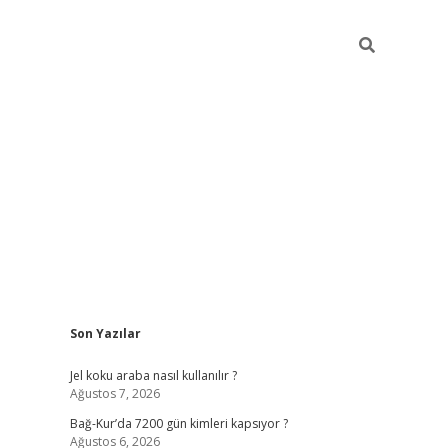
Sidebar
Son Yazılar
betexper güncel
Jel koku araba nasıl kullanılır ?
Ağustos 7, 2026
Bağ-Kur’da 7200 gün kimleri kapsıyor ?
Ağustos 6, 2026