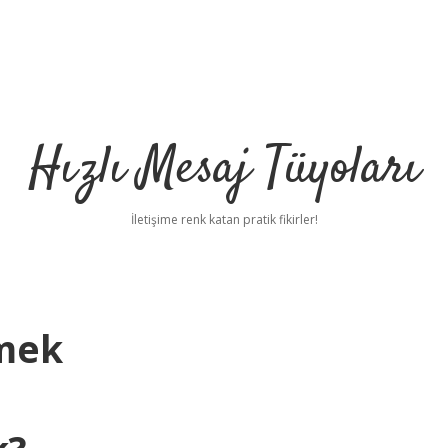
Hızlı Mesaj Tüyoları
İletişime renk katan pratik fikirler!
emek