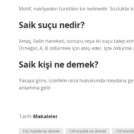
Motif, nakliyeden türetilen bir kelimedir. Sözlükte b
Saik suçu nedir?
Amaç, failin hareketi, sonucu veya iki suçu talep etm
Örneğin, A, B öldürmek için ateş eder. İşte öldürm
Saik kişi ne demek?
Yasaya göre, özellikle ceza hukukunda meydana gel
anlamına gelir.
Tarih:
Makaleler
102 madde ne demek
130 madde ne demek
150 madd