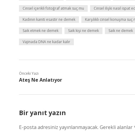
Cinsel içerikli fotoğraf atmak suç mu
Cinsel ilişki nasıl ispat ed
Kadının kaniti esastir ne demek
Karşılıklı cinsel konuşma suç
Saik etmek ne demek
Saik kişi ne demek
Saik ne demek
Vajinada DNA ne kadar kalır
Önceki Yazı
Ateş Ne Anlatıyor
Bir yanıt yazın
E-posta adresiniz yayınlanmayacak.
Gerekli alanlar