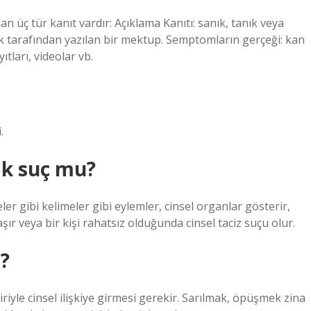
olan üç tür kanıt vardır: Açıklama Kanıtı: sanık, tanık veya
k tarafından yazılan bir mektup. Semptomların gerçeği: kan
tları, videolar vb.
.
mak suç mu?
er gibi kelimeler gibi eylemler, cinsel organlar gösterir,
şır veya bir kişi rahatsız olduğunda cinsel taciz suçu olur.
ı?
riyle cinsel ilişkiye girmesi gerekir. Sarılmak, öpüşmek zina