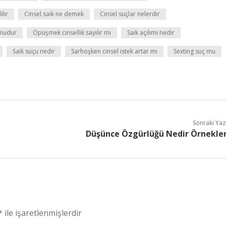
ilir
Cinsel saik ne demek
Cinsel suçlar nelerdir
 mudur
Öpüşmek cinsellik sayılır mı
Saik açılımı nedir
Saik suçu nedir
Sarhoşken cinsel istek artar mı
Sexting suç mu
Sonraki Yaz
Düşünce Özgürlüğü Nedir Örnekle
*
ile işaretlenmişlerdir