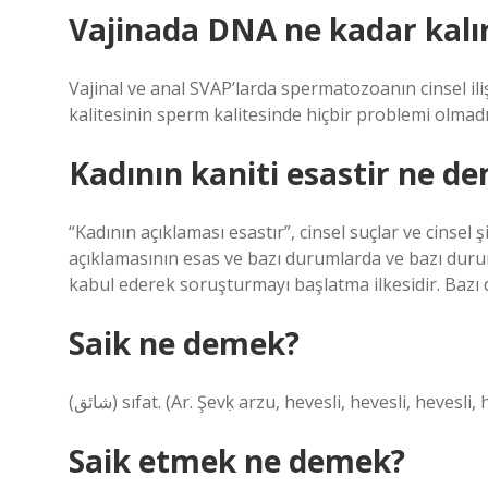
Vajinada DNA ne kadar kalı
Vajinal ve anal SVAP’larda spermatozoanın cinsel i
kalitesinin sperm kalitesinde hiçbir problemi olmadı
Kadının kaniti esastir ne d
“Kadının açıklaması esastır”, cinsel suçlar ve cinse
açıklamasının esas ve bazı durumlarda ve bazı dur
kabul ederek soruşturmayı başlatma ilkesidir. Bazı d
Saik ne demek?
(ﺷﺎﺋﻖ) sıfat. (Ar. Şevḳ arzu, hevesli, hevesli, heve
Saik etmek ne demek?