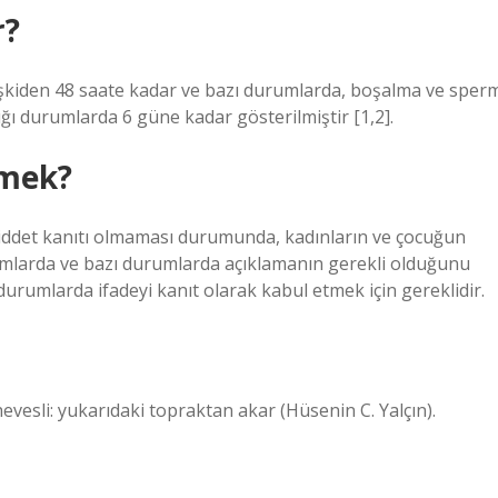
r?
lişkiden 48 saate kadar ve bazı durumlarda, boşalma ve sper
ğı durumlarda 6 güne kadar gösterilmiştir [1,2].
emek?
l şiddet kanıtı olmaması durumunda, kadınların ve çocuğun
umlarda ve bazı durumlarda açıklamanın gerekli olduğunu
urumlarda ifadeyi kanıt olarak kabul etmek için gereklidir.
sli, hevesli: yukarıdaki topraktan akar (Hüsenin C. Yalçın).