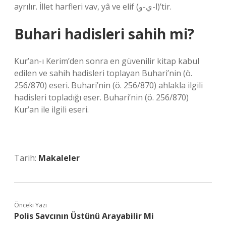
ayrılır. İllet harfleri vav, yâ ve elif (ا-ي-و)’tir.
Buhari hadisleri sahih mi?
Kur’an-ı Kerim’den sonra en güvenilir kitap kabul
edilen ve sahih hadisleri toplayan Buhari’nin (ö.
256/870) eseri. Buhari’nin (ö. 256/870) ahlakla ilgili
hadisleri topladığı eser. Buhari’nin (ö. 256/870)
Kur’an ile ilgili eseri.
Tarih:
Makaleler
Önceki Yazı
Polis Savcının Üstünü Arayabilir Mi