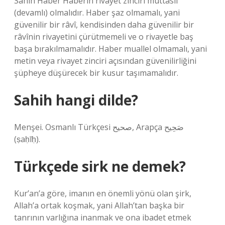
Sahih Haber Haberin rivayet zinciri muttasıl
(devamlı) olmalıdır. Haber şaz olmamalı, yani
güvenilir bir râvî, kendisinden daha güvenilir bir
râvînin rivayetini çürütmemeli ve o rivayetle baş
başa bırakılmamalıdır. Haber muallel olmamalı, yani
metin veya rivayet zinciri açısından güvenilirliğini
şüpheye düşürecek bir kusur taşımamalıdır.
Sahih hangi dilde?
Menşei. Osmanlı Türkçesi صحيح, Arapça صَحِيح
(ṣaḥīḥ).
Türkçede sirk ne demek?
Kur’an’a göre, imanın en önemli yönü olan şirk,
Allah’a ortak koşmak, yani Allah’tan başka bir
tanrının varlığına inanmak ve ona ibadet etmek