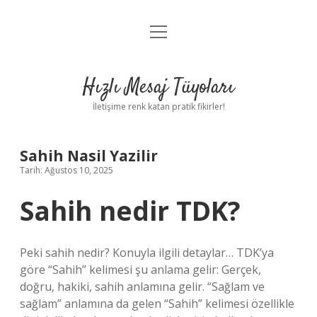
menüyü
Anasayfa
aç
Gizlilik Politikası
Hızlı Mesaj Tüyoları
Yasal Uyarı
İletişime renk katan pratik fikirler!
Hakkımızda
Sahih Nasil Yazilir
Tarih: Ağustos 10, 2025
Sahih nedir TDK?
Peki sahih nedir? Konuyla ilgili detaylar… TDK’ya
göre “Sahih” kelimesi şu anlama gelir: Gerçek,
doğru, hakiki, sahih anlamına gelir. “Sağlam ve
sağlam” anlamına da gelen “Sahih” kelimesi özellikle