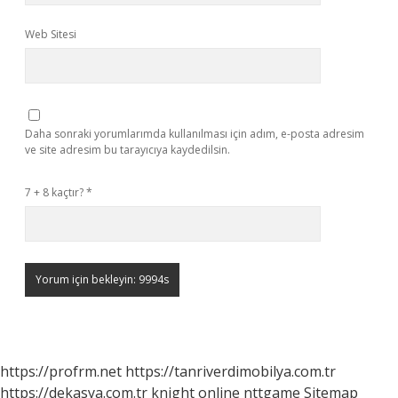
Web Sitesi
Daha sonraki yorumlarımda kullanılması için adım, e-posta adresim
ve site adresim bu tarayıcıya kaydedilsin.
7 + 8 kaçtır?
*
https://profrm.net
https://tanriverdimobilya.com.tr
https://dekasya.com.tr
knight online
nttgame
Sitemap