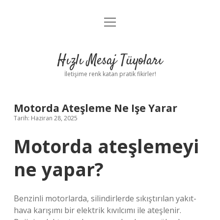
menüyü
Anasayfa
aç
Gizlilik Politikası
Hızlı Mesaj Tüyoları
Yasal Uyarı
İletişime renk katan pratik fikirler!
Hakkımızda
Motorda Ateşleme Ne Işe Yarar
Tarih: Haziran 28, 2025
Motorda ateşlemeyi
ne yapar?
Benzinli motorlarda, silindirlerde sıkıştırılan yakıt-
hava karışımı bir elektrik kıvılcımı ile ateşlenir.