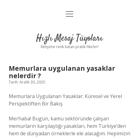
menüyü
Anasayfa
aç
Gizlilik Politikası
Hızlı Mesaj Tüyoları
Yasal Uyarı
İletişime renk katan pratik fikirler!
Hakkımızda
Memurlara uygulanan yasaklar
nelerdir ?
Tarih: Aralık 30, 2025
Memurlara Uygulanan Yasaklar: Küresel ve Yerel
Perspektiften Bir Bakış
Merhaba! Bugün, kamu sektöründe çalışan
memurların karşılaştığı yasakları, hem Türkiye’den
hem de dünyadan örneklerle ele alacağım. Hepimizin