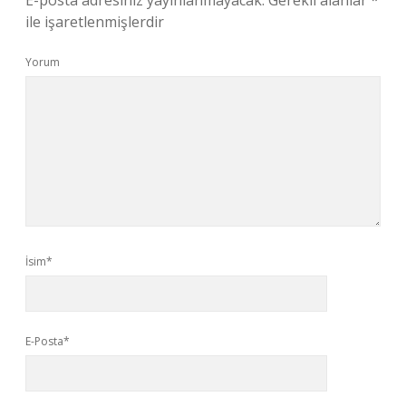
E-posta adresiniz yayınlanmayacak.
Gerekli alanlar
*
ile işaretlenmişlerdir
Yorum
İsim*
E-Posta*