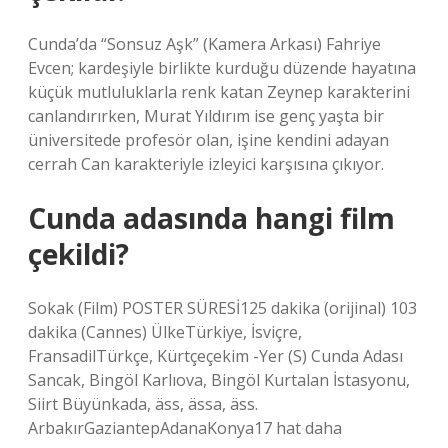
Cunda’da “Sonsuz Aşk” (Kamera Arkası) Fahriye
Evcen; kardeşiyle birlikte kurduğu düzende hayatına
küçük mutluluklarla renk katan Zeynep karakterini
canlandırırken, Murat Yıldırım ise genç yaşta bir
üniversitede profesör olan, işine kendini adayan
cerrah Can karakteriyle izleyici karşısına çıkıyor.
Cunda adasında hangi film
çekildi?
Sokak (Film) POSTER SÜRESİ125 dakika (orijinal) 103
dakika (Cannes) ÜlkeTürkiye, İsviçre,
FransadilTürkçe, Kürtçeçekim -Yer (S) Cunda Adası
Sancak, Bingöl Karlıova, Bingöl Kurtalan İstasyonu,
Siirt Büyünkada, äss, ässa, äss.
ArbakırGaziantepAdanaKonya17 hat daha