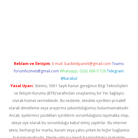
texper güncel
Reklam ve İletişim:
E-mail:
backlinkpaneli@gmail.com
Teams:
forumhizmeti@gmail.com
Whatsapp: 0262 606 0 726
Telegram:
@karabul
Yasal Uyarı:
Sitemiz, 5651 Sayılı Kanun gereğince Bilgi Teknolojileri
ve İletişim Kurumu (BTK) tarafından onaylanmış bir Yer Sağlayıcı
olarak hizmet vermektedir. Bu nedenle, sitedeki içerikleri proaktif
olarak denetleme veya araştırma yükümlülüğümüz bulunmamaktadır.
Ancak, üyelerimiz yazdıkları içeriklerin sorumluluğunu taşımakta olup,
siteye üye olarak bu sorumluluğu kabul etmiş sayılırlar. Bu internet
sitesi, herhangi bir marka, kurum veya şahıs şirketi ile hiçbir bağlantısı
bulunmamaktadır. Sitede yalnızca kendi hazırladığımız makaleler