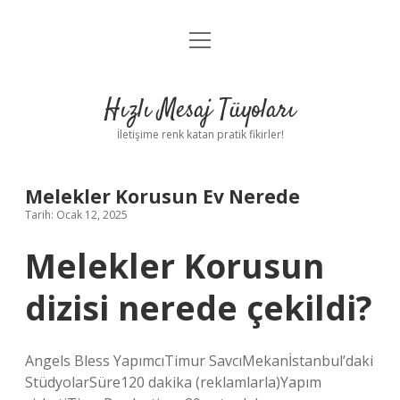
menüyü
Anasayfa
aç
Gizlilik Politikası
Hızlı Mesaj Tüyoları
Yasal Uyarı
İletişime renk katan pratik fikirler!
Hakkımızda
Melekler Korusun Ev Nerede
Tarih: Ocak 12, 2025
Melekler Korusun
dizisi nerede çekildi?
Angels Bless YapımcıTimur SavcıMekanİstanbul’daki
StüdyolarSüre120 dakika (reklamlarla)Yapım