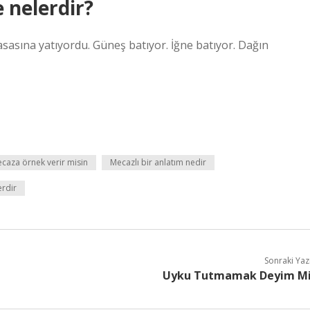
 nelerdir?
sasına yatıyordu. Güneş batıyor. İğne batıyor. Dağın
caza örnek verir misin
Mecazlı bir anlatım nedir
erdir
Sonraki Yaz
Uyku Tutmamak Deyim M