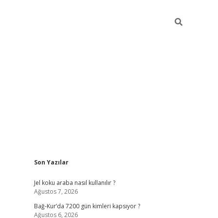
Sidebar
Son Yazılar
betexper güncel
Jel koku araba nasıl kullanılır ?
Ağustos 7, 2026
Bağ-Kur’da 7200 gün kimleri kapsıyor ?
Ağustos 6, 2026