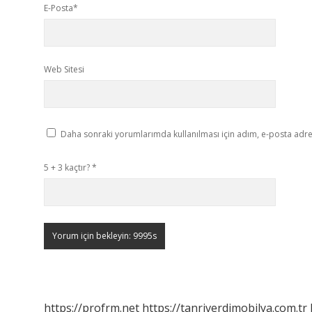
E-Posta*
Web Sitesi
Daha sonraki yorumlarımda kullanılması için adım, e-posta adres
5 + 3 kaçtır?
*
https://profrm.net
https://tanriverdimobilya.com.tr