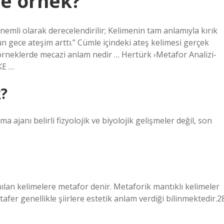
e örnek?
mli olarak derecelendirilir; Kelimenin tam anlamıyla kırık
 gece ateşim arttı.” Cümle içindeki ateş kelimesi gerçek
 örneklerde mecazi anlam nedir … Hertürk ›Metafor Analizi-
KE …
k?
a ajanı belirli fizyolojik ve biyolojik gelişmeler değil, son
nılan kelimelere metafor denir. Metaforik mantıklı kelimeler
tafer genellikle şiirlere estetik anlam verdiği bilinmektedir.2