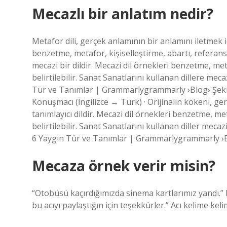
Mecazlı bir anlatım nedir?
Metafor dili, gerçek anlamının bir anlamını iletmek içi
benzetme, metafor, kişiselleştirme, abartı, referans v
mecazi bir dildir. Mecazi dil örnekleri benzetme, met
belirtilebilir. Sanat Sanatlarını kullanan dillere mec
Tür ve Tanımlar | Grammarlygrammarly ›Blog› Şeki
Konuşmacı (İngilizce → Türk) · Orijinalin kökeni, ger
tanımlayıcı dildir. Mecazi dil örnekleri benzetme, me
belirtilebilir. Sanat Sanatlarını kullanan diller mecaz
6 Yaygın Tür ve Tanımlar | Grammarlygrammarly ›Blo
Mecaza örnek verir misin?
“Otobüsü kaçırdığımızda sinema kartlarımız yandı.”
bu acıyı paylaştığın için teşekkürler.” Acı kelime kel