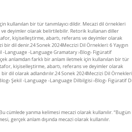
n kullanılan bir tür tanımlayıcı dildir. Mecazi dil örnekleri
e deyimler olarak belirtilebilir. Retorik kullanan diller
afor, kişiselleştirme, abartı, referans ve deyimler olarak
azi bir dil denir.24 Sonek 2024Meczizi Dil Örnekleri: 6 Yaygın
l -Language -Language Gramatary ›Blog› Figüratif
çek anlamdan farklı bir anlam iletmek için kullanılan bir tür
tafor, kişiselleştirme, abartı, referans ve deyimler olarak
i bir dil olarak adlandırılır.24 Sonek 2024Meczizi Dil Örnekleri
g› Şekil -Language -Language Dilbilgisi ›Blog› Figüratif Di
 Bu cümlede yanma kelimesi mecazi olarak kullanılır. “Bugün
imesi, gerçek anlam dışında mecazi olarak kullanılır.