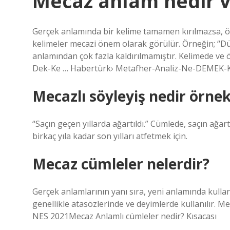
Mecaz anlam nedir v
Gerçek anlamında bir kelime tamamen kırılmazsa, öne
kelimeler mecazi önem olarak görülür. Örneğin; “Dün
anlamından çok fazla kaldırılmamıştır. Kelimede ve
Dek-Ke … Habertürk› Metafher-Analiz-Ne-DEMEK-
Mecazlı söyleyiş nedir örne
“Saçın geçen yıllarda ağartıldı.” Cümlede, saçın ağartm
birkaç yıla kadar son yılları atfetmek için.
Mecaz cümleler nelerdir?
Gerçek anlamlarının yanı sıra, yeni anlamında kulla
genellikle atasözlerinde ve deyimlerde kullanılır. Me
NES 2021Mecaz Anlamlı cümleler nedir? Kısacası