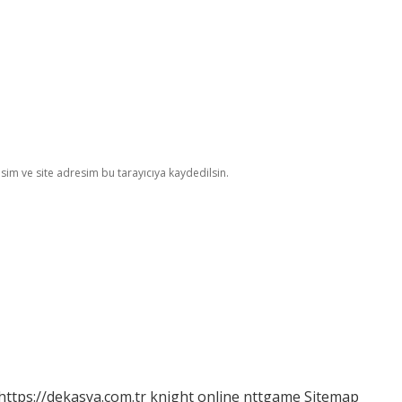
im ve site adresim bu tarayıcıya kaydedilsin.
https://dekasya.com.tr
knight online
nttgame
Sitemap