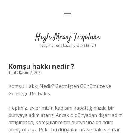
menüyü
Anasayfa
aç
Gizlilik Politikası
Hızlı Mesaj Tüyoları
Yasal Uyarı
İletişime renk katan pratik fikirler!
Hakkımızda
Komşu hakkı nedir ?
Tarih: Kasım 7, 2025
Komşu Hakkı Nedir? Geçmişten Günümüze ve
Geleceğe Bir Bakış
Hepimiz, evlerimizin kapısını kapattığımızda bir
dünyaya adım atarız. Ancak o dünyadan dışarı adım
attığımızda, komşularımızın dünyasına da adım
atmış oluruz. Peki, bu dünyalar arasındaki sınırlar