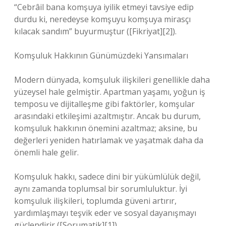
“Cebrâil bana komşuya iyilik etmeyi tavsiye edip
durdu ki, neredeyse komşuyu komşuya mirasçı
kılacak sandım” buyurmuştur ([Fikriyat][2]).
Komşuluk Hakkının Günümüzdeki Yansımaları
Modern dünyada, komşuluk ilişkileri genellikle daha
yüzeysel hale gelmiştir. Apartman yaşamı, yoğun iş
temposu ve dijitalleşme gibi faktörler, komşular
arasındaki etkileşimi azaltmıştır. Ancak bu durum,
komşuluk hakkının önemini azaltmaz; aksine, bu
değerleri yeniden hatırlamak ve yaşatmak daha da
önemli hale gelir.
Komşuluk hakkı, sadece dini bir yükümlülük değil,
aynı zamanda toplumsal bir sorumluluktur. İyi
komşuluk ilişkileri, toplumda güveni artırır,
yardımlaşmayı teşvik eder ve sosyal dayanışmayı
güçlendirir ([Sorumatik][1]).