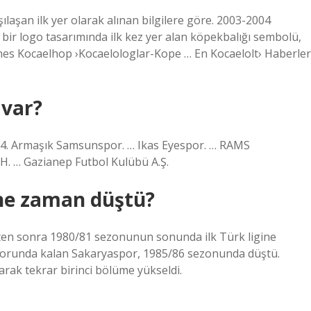
ılaşan ilk yer olarak alınan bilgilere göre. 2003-2004
ir logo tasarımında ilk kez yer alan köpekbalığı sembolü,
lnes Kocaelhop ›Kocaelologlar-Kope … En Kocaelolt› Haberler
 var?
 … 4. Armaşık Samsunspor. … Ikas Eyespor. … RAMS
… Gazianep Futbol Kulübü A.Ş.
 ne zaman düştü?
kten sonra 1980/81 sezonunun sonunda ilk Türk ligine
 zorunda kalan Sakaryaspor, 1985/86 sezonunda düştü.
rak tekrar birinci bölüme yükseldi.