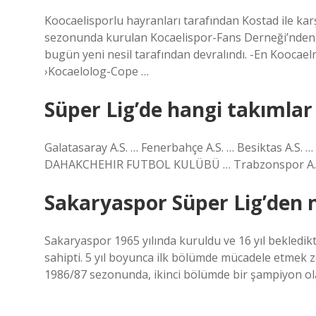
Koocaelisporlu hayranları tarafından Kostad ile karş
sezonunda kurulan Kocaelispor-Fans Derneği’nden b
bugün yeni nesil tarafından devralındı. -En Koocae
›Kocaelolog-Cope …
Süper Lig’de hangi takımlar
Galatasaray A.S. … Fenerbahçe A.S. … Besiktas A.S.
DAHAKCHEHIR FUTBOL KULÜBÜ … Trabzonspor A.H. 
Sakaryaspor Süper Lig’den
Sakaryaspor 1965 yılında kuruldu ve 16 yıl bekledi
sahipti. 5 yıl boyunca ilk bölümde mücadele etmek
1986/87 sezonunda, ikinci bölümde bir şampiyon ola