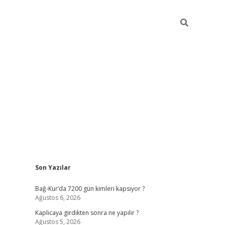
Sidebar
Son Yazılar
betexper günce
Bağ-Kur’da 7200 gün kimleri kapsıyor ?
Ağustos 6, 2026
Kaplicaya girdikten sonra ne yapılır ?
Ağustos 5, 2026