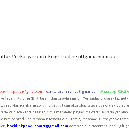
https://dekasya.com.tr
knight online
nttgame
Sitemap
backlinkpaneli@gmail.com
Teams:
forumhizmeti@gmail.com
Whatsapp: 0262 6
i ve İletişim Kurumu (BTK) tarafından onaylanmış bir Yer Sağlayıcı olarak hizmet 
zdıkları içeriklerin sorumluluğunu taşımakta olup, siteye üye olarak bu sorumlu
itede yalnızca kendi hazırladığımız makaleler paylaşılmaktadır. Burada yer alan 
le isim benzerlikleri tamamen tesadüfidir. Sitemiz, kar amacı gütmeyen ve tama
leri,
backlinkpanelicomtr@gmail.com
adresine bildirmeniz halinde, ilgili içe