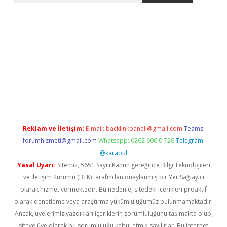
 güncel
Reklam ve İletişim:
E-mail:
backlinkpaneli@gmail.com
Teams:
forumhizmeti@gmail.com
Whatsapp: 0262 606 0 726
Telegram:
@karabul
Yasal Uyarı:
Sitemiz, 5651 Sayılı Kanun gereğince Bilgi Teknolojileri
ve İletişim Kurumu (BTK) tarafından onaylanmış bir Yer Sağlayıcı
olarak hizmet vermektedir. Bu nedenle, sitedeki içerikleri proaktif
olarak denetleme veya araştırma yükümlülüğümüz bulunmamaktadır.
Ancak, üyelerimiz yazdıkları içeriklerin sorumluluğunu taşımakta olup,
siteye üye olarak bu sorumluluğu kabul etmiş sayılırlar. Bu internet