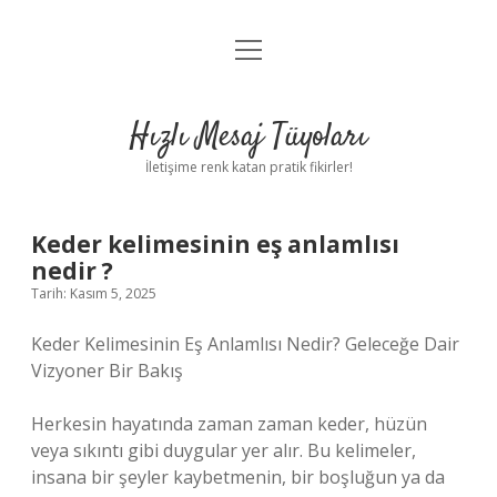
menüyü
Anasayfa
aç
Gizlilik Politikası
Hızlı Mesaj Tüyoları
Yasal Uyarı
İletişime renk katan pratik fikirler!
Hakkımızda
Keder kelimesinin eş anlamlısı
nedir ?
Tarih: Kasım 5, 2025
Keder Kelimesinin Eş Anlamlısı Nedir? Geleceğe Dair
Vizyoner Bir Bakış
Herkesin hayatında zaman zaman keder, hüzün
veya sıkıntı gibi duygular yer alır. Bu kelimeler,
insana bir şeyler kaybetmenin, bir boşluğun ya da