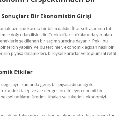
 Sonuçları: Bir Ekonomistin Girişi
lamak üzerine kurulu bir bilim dalıdır. İftar sofralarında tatlı
mle doğrudan ilişkilidir. Çünkü iftar sofralarında yer alan
leneklerle şekillenen bir seçim sürecine dayanır. Peki, bu
l bir tercih yapılır? Ve bu tercihler, ekonomik açıdan nasıl bir
lerinin piyasa dinamikleri, bireysel kararlar ve toplumsal refa
omik Etkiler
et değil, aynı zamanda geniş bir piyasa dinamiği ile
ektöründeki talep ve arz dengesini etkileyen önemli bir
eneksel tatlıların üretimi, ithalatı ve tüketimi, ekonomiyi
büyük bir talep görür ve bunun ekonomik etkileri büyüktür.