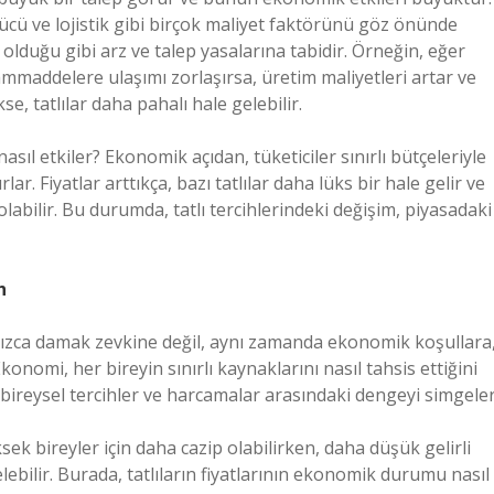
gücü ve lojistik gibi birçok maliyet faktörünü göz önünde
 olduğu gibi arz ve talep yasalarına tabidir. Örneğin, eğer
hammaddelere ulaşımı zorlaşırsa, üretim maliyetleri artar ve
se, tatlılar daha pahalı hale gelebilir.
 nasıl etkiler? Ekonomik açıdan, tüketiciler sınırlı bütçeleriyle
lar. Fiyatlar arttıkça, bazı tatlılar daha lüks bir hale gelir ve
abilir. Bu durumda, tatlı tercihlerindeki değişim, piyasadaki
h
yalnızca damak zevkine değil, aynı zamanda ekonomik koşullara
konomi, her bireyin sınırlı kaynaklarını nasıl tahsis ettiğini
a, bireysel tercihler ve harcamalar arasındaki dengeyi simgeler
ksek bireyler için daha cazip olabilirken, daha düşük gelirli
lebilir. Burada, tatlıların fiyatlarının ekonomik durumu nasıl