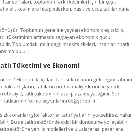
tar sofraları, toplumun farklı kesimleri için bir çeşit
r daha elit kesimlere hitap ederken, basit ve ucuz tatlılar daha
dönüşür. Toplumun geneline yayılan ekonomik eşitsizlik,
rı, tatlı tüketiminin artmasını sağlayan ekonomik gücü
lir. Toplumdaki gelir dağılımı eşitsizlikleri, insanların tatlı
ansıma bulur.
atlı Tüketimi ve Ekonomi
illenecek? Ekonomik açıdan, tatlı sektörünün geleceğini tahmin
rındaki artışların, tatlıların üretim maliyetlerini ne yönde
nin etkisiyle, tatlı tüketiminin azalıp azalmayacağıdır. Son
ar tatlılarının formülasyonlarını değiştirebilir.
lik oranları gibi faktörler tatlı fiyatlarını yükseltirse, halkı
bilir. Bu da tatlı sektöründe ciddi bir dönüşüme yol açabilir.
tlı sektörüne yeni iş modelleri ve uluslararası pazarlara