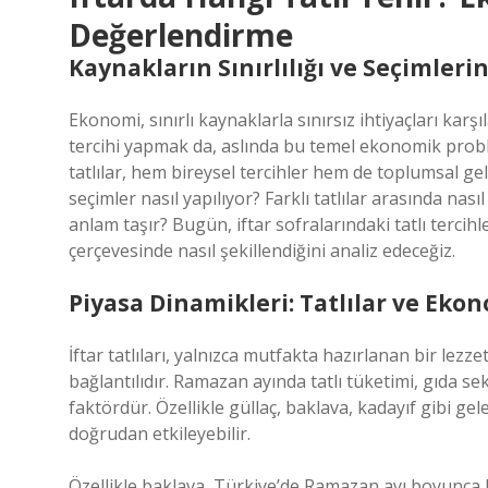
Değerlendirme
Kaynakların Sınırlılığı ve Seçimlerin
Ekonomi, sınırlı kaynaklarla sınırsız ihtiyaçları karşı
tercihi yapmak da, aslında bu temel ekonomik proble
tatlılar, hem bireysel tercihler hem de toplumsal ge
seçimler nasıl yapılıyor? Farklı tatlılar arasında nası
anlam taşır? Bugün, iftar sofralarındaki tatlı tercih
çerçevesinde nasıl şekillendiğini analiz edeceğiz.
Piyasa Dinamikleri: Tatlılar ve Ekon
İftar tatlıları, yalnızca mutfakta hazırlanan bir lezz
bağlantılıdır. Ramazan ayında tatlı tüketimi, gıda s
faktördür. Özellikle güllaç, baklava, kadayıf gibi gel
doğrudan etkileyebilir.
Özellikle baklava, Türkiye’de Ramazan ayı boyunca 