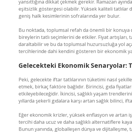
yansıttığına dikkat çekmek gerekir. Ramazan ayında if
eşitsizlik göstergesi olabilir. Yüksek kaliteli tatlıla
geniş halk kesimlerinin sofralarında yer bulur.
Bu noktada, toplumsal refah da önemli bir konuya 
bireylerin tatlı seçimlerini de etkiler. Fiyat artışla
daraltabilir ve bu da toplumsal huzursuzluğa yol açabi
tercihlerinde dahi kendini gösteren bir ekonomik y
Gelecekteki Ekonomik Senaryolar: T
Peki, gelecekte iftar tatlılarının tüketimi nasıl şek
etmek, birkaç faktöre bağlıdır. Birincisi, gıda fiyatla
etkileyebileceğidir. İkincisi, sağlıklı yaşam trendleri
yıllarda şekerli gıdalara karşı artan sağlık bilinci, ift
Eğer ekonomik krizler, yüksek enflasyon ve artan işsiz
tercihi daha ucuz ve daha sağlıklı alternatiflere kaya
Bunun yanında, globalleşen dünya ve dijitalleşme, ta