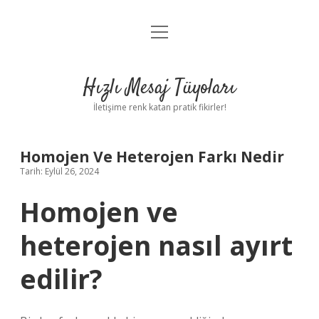
menüyü
Anasayfa
aç
Gizlilik Politikası
Hızlı Mesaj Tüyoları
Yasal Uyarı
İletişime renk katan pratik fikirler!
Hakkımızda
Homojen Ve Heterojen Farkı Nedir
Tarih: Eylül 26, 2024
Homojen ve
heterojen nasıl ayırt
edilir?