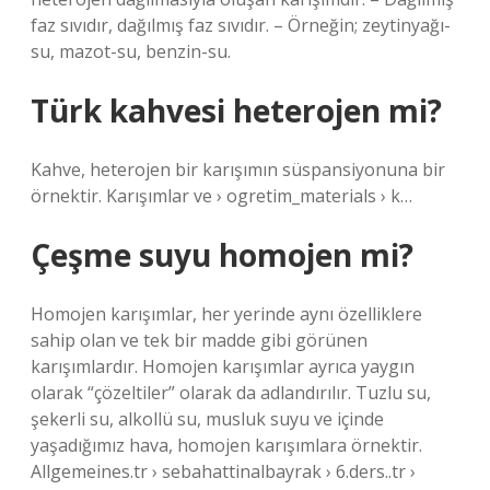
faz sıvıdır, dağılmış faz sıvıdır. – Örneğin; zeytinyağı-
su, mazot-su, benzin-su.
Türk kahvesi heterojen mi?
Kahve, heterojen bir karışımın süspansiyonuna bir
örnektir. Karışımlar ve › ogretim_materials › k…
Çeşme suyu homojen mi?
Homojen karışımlar, her yerinde aynı özelliklere
sahip olan ve tek bir madde gibi görünen
karışımlardır. Homojen karışımlar ayrıca yaygın
olarak “çözeltiler” olarak da adlandırılır. Tuzlu su,
şekerli su, alkollü su, musluk suyu ve içinde
yaşadığımız hava, homojen karışımlara örnektir.
Allgemeines.tr › sebahattinalbayrak › 6.ders..tr ›