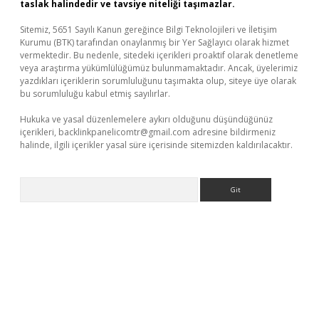
taslak halindedir ve tavsiye niteliği taşımazlar.
Sitemiz, 5651 Sayılı Kanun gereğince Bilgi Teknolojileri ve İletişim
Kurumu (BTK) tarafından onaylanmış bir Yer Sağlayıcı olarak hizmet
vermektedir. Bu nedenle, sitedeki içerikleri proaktif olarak denetleme
veya araştırma yükümlülüğümüz bulunmamaktadır. Ancak, üyelerimiz
yazdıkları içeriklerin sorumluluğunu taşımakta olup, siteye üye olarak
bu sorumluluğu kabul etmiş sayılırlar.
Hukuka ve yasal düzenlemelere aykırı olduğunu düşündüğünüz
içerikleri,
backlinkpanelicomtr@gmail.com
adresine bildirmeniz
halinde, ilgili içerikler yasal süre içerisinde sitemizden kaldırılacaktır.
Arama
xper güncel