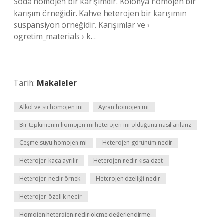
Soda homojen bir karışımdır. Kolonya homojen bir
karışım örneğidir. Kahve heterojen bir karışımın
süspansiyon örneğidir. Karışımlar ve ›
ogretim_materials › k…
Tarih:
Makaleler
Alkol ve su homojen mi
Ayran homojen mi
Bir tepkimenin homojen mi heterojen mi olduğunu nasıl anlarız
Çeşme suyu homojen mi
Heterojen görünüm nedir
Heterojen kaça ayrılır
Heterojen nedir kısa özet
Heterojen nedir örnek
Heterojen özelliği nedir
Heterojen özellik nedir
Homojen heterojen nedir ölçme değerlendirme