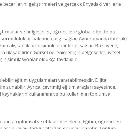
becerilerini geliştirmeleri ve gerçek dünyadaki verilerle
tırmalar ve belgeseller, öğrencilere global ölçekte bu
l sorumluluklar hakkında bilgi sağlar. Aynı zamanda interakti
etim alışkanlıklarını simüle etmelerini sağlar. Bu sayede,
 ulaşabilirler. Görsel öğreniciler için belgeseller, işitsel
 için simülasyonlar oldukça faydalıdır.
bilir eğitim uygulamaları yaratabilmesidir. Dijital
im sunabilir. Ayrıca, çevrimiçi eğitim araçları sayesinde,
l kaynakların kullanımını ve bu kullanımın toplumsal
manda toplumsal ve etik bir meseledir. Eğitim, öğrencileri
lara dünyayı farklı açılardan görmeyi öğretir. Toplum