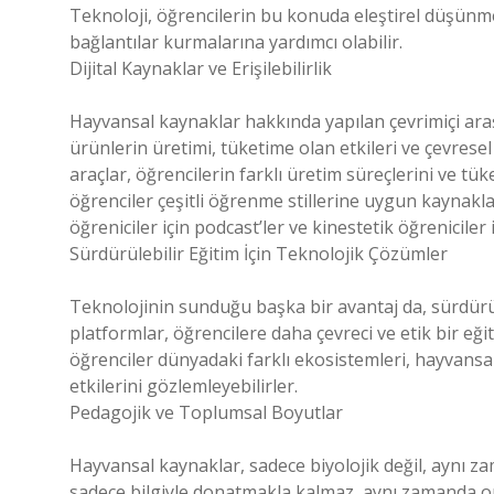
Teknoloji, öğrencilerin bu konuda eleştirel düşünme 
bağlantılar kurmalarına yardımcı olabilir.
Dijital Kaynaklar ve Erişilebilirlik
Hayvansal kaynaklar hakkında yapılan çevrimiçi araş
ürünlerin üretimi, tüketime olan etkileri ve çevrese
araçlar, öğrencilerin farklı üretim süreçlerini ve tük
öğrenciler çeşitli öğrenme stillerine uygun kaynaklara
öğreniciler için podcast’ler ve kinestetik öğreniciler
Sürdürülebilir Eğitim İçin Teknolojik Çözümler
Teknolojinin sunduğu başka bir avantaj da, sürdürüle
platformlar, öğrencilere daha çevreci ve etik bir eğit
öğrenciler dünyadaki farklı ekosistemleri, hayvansa
etkilerini gözlemleyebilirler.
Pedagojik ve Toplumsal Boyutlar
Hayvansal kaynaklar, sadece biyolojik değil, aynı za
sadece bilgiyle donatmakla kalmaz, aynı zamanda on