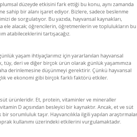
plumsal düzeyde etkisini fark ettiği bu konu, aynı zamanda
 sahip bir alanı işaret ediyor. Bizlere, sadece beslenme
rimizi de sorgulatıyor. Bu yazıda, hayvansal kaynakları,
a ele alacak; öğrencilerin, öğretmenlerin ve toplulukların bu
m atabileceklerini tartışacağız.
ünlük yaşam ihtiyaçlarımız için yararlanılan hayvansal
k, tüy, deri ve diğer birçok ürün olarak günlük yaşamımıza
daha derinlemesine düşünmeyi gerektirir. Çünkü hayvansal
lık ve ekonomi gibi birçok farklı faktörü etkiler.
t ürünleridir. Et, protein, vitaminler ve mineraller
itamin D açısından besleyici bir kaynaktır. Ancak, et ve süt
bir sorumluluk taşır. Hayvancılıkla ilgili yapılan araştırmalar
oprak kullanımı üzerindeki etkilerini vurgulamaktadır.