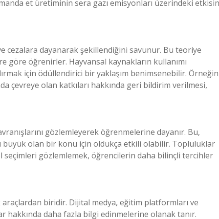
amanda et üretiminin sera gazı emisyonları üzerindeki etkisin
ve cezalara dayanarak şekillendiğini savunur. Bu teoriye
ere göre öğrenirler. Hayvansal kaynakların kullanımı
rmak için ödüllendirici bir yaklaşım benimsenebilir. Örneğin
nda çevreye olan katkıları hakkında geri bildirim verilmesi,
davranışlarını gözlemleyerek öğrenmelerine dayanır. Bu,
büyük olan bir konu için oldukça etkili olabilir. Topluluklar
el seçimleri gözlemlemek, öğrencilerin daha bilinçli tercihler
açlardan biridir. Dijital medya, eğitim platformları ve
ar hakkında daha fazla bilgi edinmelerine olanak tanır.