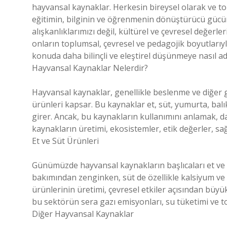
hayvansal kaynaklar. Herkesin bireysel olarak ve to
eğitimin, bilginin ve öğrenmenin dönüştürücü gücüne
alışkanlıklarımızı değil, kültürel ve çevresel değerle
onların toplumsal, çevresel ve pedagojik boyutlarıyl
konuda daha bilinçli ve eleştirel düşünmeye nasıl adı
Hayvansal Kaynaklar Nelerdir?
Hayvansal kaynaklar, genellikle beslenme ve diğer g
ürünleri kapsar. Bu kaynaklar et, süt, yumurta, balı
girer. Ancak, bu kaynakların kullanımını anlamak, 
kaynakların üretimi, ekosistemler, etik değerler, sağ
Et ve Süt Ürünleri
Günümüzde hayvansal kaynakların başlıcaları et ve sü
bakımından zenginken, süt de özellikle kalsiyum ve v
ürünlerinin üretimi, çevresel etkiler açısından büyük 
bu sektörün sera gazı emisyonları, su tüketimi ve t
Diğer Hayvansal Kaynaklar