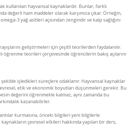
rak kullanılan hayvansal kaynaklardır. Bunlar, farklı
anda değerli ham maddeler olarak karşımıza çıkar. Örneğin,
omega-3 yağ asitleri açısından zengindir ve kalp sağlığını
ayışlarını geliştirmeleri için çeşitli teorilerden faydalanılır.
ı öğrenme teorileri çerçevesinde öğrencilerin bakış açılarını
ir şekilde işledikleri süreçlere odaklanır. Hayvansal kaynaklar
çevresel, etik ve ekonomik boyutları düşünmeleri gerekir. Bu
 besin değerini öğrenmekle kalmaz, aynı zamanda bu
rkındalık kazanabilirler.
ntılar kurmasına, önceki bilgileri yeni bilgilerle
 kaynakların çevresel etkileri hakkında yapılan bir ders,