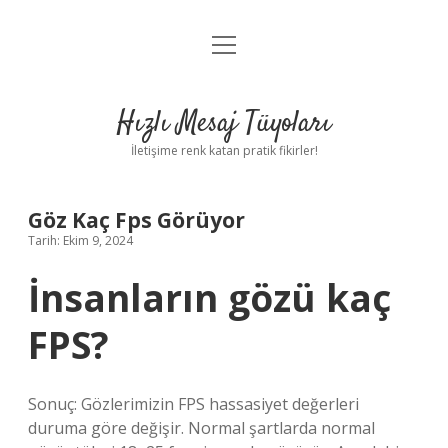
menüyü
Anasayfa
aç
Gizlilik Politikası
Hızlı Mesaj Tüyoları
Yasal Uyarı
İletişime renk katan pratik fikirler!
Hakkımızda
Göz Kaç Fps Görüyor
Tarih: Ekim 9, 2024
İnsanların gözü kaç
FPS?
Sonuç: Gözlerimizin FPS hassasiyet değerleri
duruma göre değişir. Normal şartlarda normal