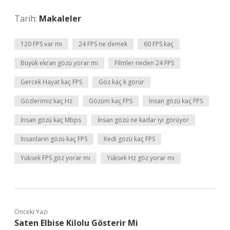
Tarih:
Makaleler
120 FPS var mı
24 FPS ne demek
60 FPS kaç
Büyük ekran gözü yorar mı
Filmler neden 24 FPS
Gercek Hayat kaç FPS
Göz kaç k görür
Gözlerimiz kaç Hz
Gözüm kaç FPS
İnsan gözü kaç FPS
İnsan gözü kaç Mbps
İnsan gözü ne kadar iyi görüyor
İnsanların gözü kaç FPS
Kedi gözü kaç FPS
Yüksek FPS göz yorar mı
Yüksek Hz göz yorar mı
Önceki Yazı
Saten Elbise Kilolu Gösterir Mi