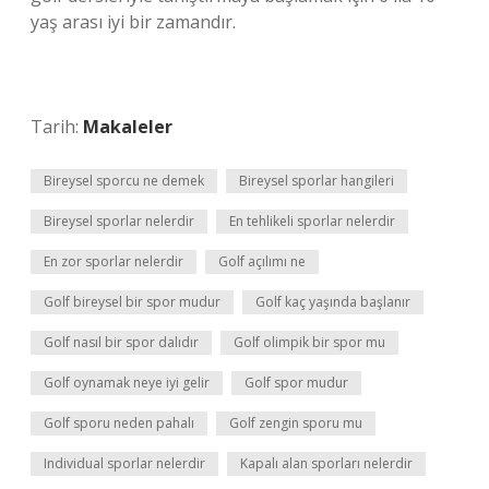
yaş arası iyi bir zamandır.
Tarih:
Makaleler
Bireysel sporcu ne demek
Bireysel sporlar hangileri
Bireysel sporlar nelerdir
En tehlikeli sporlar nelerdir
En zor sporlar nelerdir
Golf açılımı ne
Golf bireysel bir spor mudur
Golf kaç yaşında başlanır
Golf nasıl bir spor dalıdır
Golf olimpik bir spor mu
Golf oynamak neye iyi gelir
Golf spor mudur
Golf sporu neden pahalı
Golf zengin sporu mu
Individual sporlar nelerdir
Kapalı alan sporları nelerdir