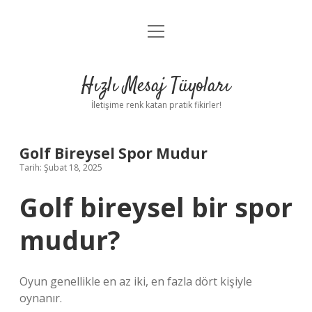
menüyü
Anasayfa
aç
Gizlilik Politikası
Hızlı Mesaj Tüyoları
Yasal Uyarı
İletişime renk katan pratik fikirler!
Hakkımızda
Golf Bireysel Spor Mudur
Tarih: Şubat 18, 2025
Golf bireysel bir spor
mudur?
Oyun genellikle en az iki, en fazla dört kişiyle
oynanır.