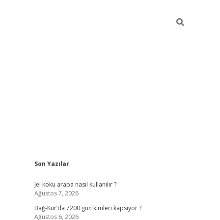
Sidebar
Son Yazılar
betexper güncel
Jel koku araba nasıl kullanılır ?
Ağustos 7, 2026
Bağ-Kur’da 7200 gün kimleri kapsıyor ?
Ağustos 6, 2026