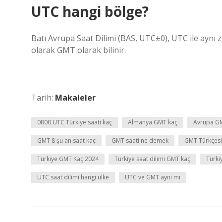
UTC hangi bölge?
Batı Avrupa Saat Dilimi (BAS, UTC±0), UTC ile aynı za
olarak GMT olarak bilinir.
Tarih:
Makaleler
0800 UTC Türkiye saati kaç
Almanya GMT kaç
Avrupa G
GMT 8 şu an saat kaç
GMT saati ne demek
GMT Türkçesi
Türkiye GMT Kaç 2024
Türkiye saat dilimi GMT kaç
Türki
UTC saat dilimi hangi ülke
UTC ve GMT aynı mı