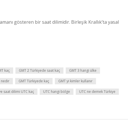
manı gösteren bir saat dilimidir. Birleşik Krallık’ta yasal
MT kaç
GMT 2 Türkiyede saat kaç
GMT 3 hangi ülke
 nedir
GMT Türkiyede kaç
GMT yi kimler kullanır
ye saat dilimi UTC kaç
UTC hangi bölge
UTC ne demek Türkiye