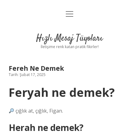
menüyü
Anasayfa
aç
Gizlilik Politikası
Hızlı Mesaj Tüyoları
Yasal Uyarı
İletişime renk katan pratik fikirler!
Hakkımızda
Fereh Ne Demek
Tarih: Şubat 17, 2025
Feryah ne demek?
çığlık at, çığlık, Figan.
Herah ne demek?