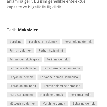
anlamına gelir. Bu isim genellikle entelektüel
kapasite ve bilgelik ile ilişkilidir.
Tarih:
Makaleler
Buruk ne
Ferah ismi ne demek
Ferah ola ne demek
Ferha ne demek
Ferhan kız ismi mi
Feri ne demek Arapça
Ferih ne demek
Ferihanın anlamı ne
Ferrah isminin anlamı nedir
Feryah ne demek
Feryat ne demek Osmanlıca
Ferzah anlamı nedir
Ferzan anlamı ne demektir
Hera Kürt ismi mi
Herah ne demek
Kekremsi nedir
Müteesir ne demek
Verah ne demek
Zebal ne demek