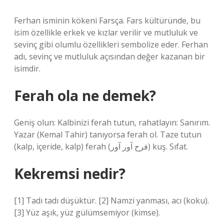
Ferhan isminin kökeni Farsça. Fars kültüründe, bu
isim özellikle erkek ve kızlar verilir ve mutluluk ve
sevinç gibi olumlu özellikleri sembolize eder. Ferhan
adı, sevinç ve mutluluk açısından değer kazanan bir
isimdir.
Ferah ola ne demek?
Geniş olun: Kalbinizi ferah tutun, rahatlayın: Sanırım.
Yazar (Kemal Tahir) tanıyorsa ferah ol. Taze tutun
(kalp, içeride, kalp) ferah (ﻓﺮﺡ ﺁﻭﺭ ﺁﻭﺭ) kuş. Sıfat.
Kekremsi nedir?
[1] Tadı tadı düşüktür. [2] Namzi yanması, acı (koku).
[3] Yüz aşık, yüz gülümsemiyor (kimse).