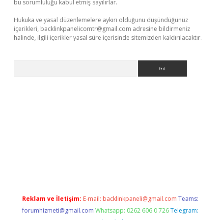
bu sorumluluğu kabul etmiş sayılırlar.
Hukuka ve yasal düzenlemelere aykırı olduğunu düşündüğünüz
içerikleri,
backlinkpanelicomtr@gmail.com
adresine bildirmeniz
halinde, ilgili içerikler yasal süre içerisinde sitemizden kaldırılacaktır.
Arama
l
Reklam ve İletişim:
E-mail:
backlinkpaneli@gmail.com
Teams:
forumhizmeti@gmail.com
Whatsapp: 0262 606 0 726
Telegram: