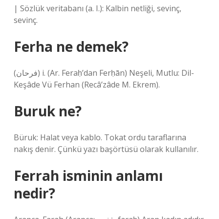
| Sözlük veritabanı (a. I.): Kalbin netliği, sevinç,
sevinç.
Ferha ne demek?
(ﻓﺮﺣﺎﻥ) i. (Ar. Feraḥ’dan Ferḥān) Neşeli, Mutlu: Dil-
Keşâde Vü Ferhan (Recâ’zâde M. Ekrem).
Buruk ne?
Büruk: Halat veya kablo. Tokat ordu taraflarına
nakış denir. Çünkü yazı başörtüsü olarak kullanılır.
Ferrah isminin anlamı
nedir?