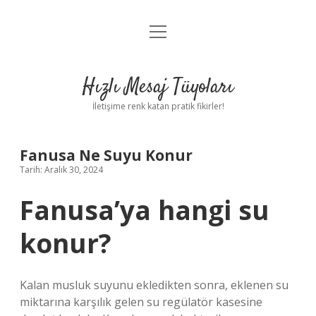
menüyü
Anasayfa
aç
Gizlilik Politikası
Hızlı Mesaj Tüyoları
Yasal Uyarı
İletişime renk katan pratik fikirler!
Hakkımızda
Fanusa Ne Suyu Konur
Tarih: Aralık 30, 2024
Fanusa’ya hangi su
konur?
Kalan musluk suyunu ekledikten sonra, eklenen su
miktarına karşılık gelen su regülatör kasesine